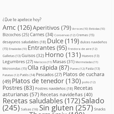
¿Que te apetece hoy?
Amc
(126)
Aperitivos
(79)
Arroces
(10)
Bebidas
(10)
Carnes
(34)
Bizcochos
(25)
Cremas
(15)
Conservas
(12)
Dulce
(119)
desayunos saludables
(18)
dulces navideños
Entrantes
(95)
(15)
Freidora de aire
(12)
Ensaladas
(10)
Horno
(131)
Guisos
(32)
Galletas
(13)
Huevos
(13)
Masas
(31)
Legumbres
(27)
Mariscos
(11)
Mermeladas
(11)
Olla rápida
(87)
Microondas
(15)
Pasta
(13)
Panes
(12)
Platos de cuchara
Pescados
(27)
Patés
(14)
Patatas
(12)
Platos de tenedor
(130)
(49)
pollo
(12)
Postres
(83)
Recetas
Postres navideños
(18)
asturianas
(57)
Recetas navideñas
(40)
Salado
Recetas saludables
(172)
(245)
Sin gluten
(257)
Snacks
Salsas
(16)