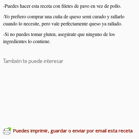
-Puedes hacer esta receta con filetes de pavo en vez de pollo.
-Yo prefiero comprar una cuña de queso semi curado y rallarlo
cuando lo necesite, pero vale perfectamente queso ya rallado.
-Si no puedes tomar gluten, asegúrate que ninguno de los
ingredientes lo contiene.
También te puede interesar
Empanadas de pollo al curry
Solomillo en salsa de turrón
Cachopo con setas
Pollo a las finas hierbas
Pollo al horno
Solomillo a la mostaza
Pollo en salsa de higos
Hamburguesas sin gluten
Pollo con verduras
Conejo guisado
Puedes imprimir, guardar o enviar por email esta receta