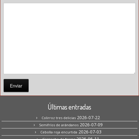
Enviar
Últimas entradas
2026-07-22
Colirroz tres delicias
2026-07-09
Semifríos de arándanos
2026-07-03
Cebolla roja encurtida
2026-06-11