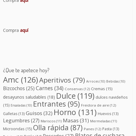
Compra
aquí
Compra
aquí
¿Que te apetece hoy?
Amc
(126)
Aperitivos
(79)
Arroces
(10)
Bebidas
(10)
Carnes
(34)
Bizcochos
(25)
Cremas
(15)
Conservas
(12)
Dulce
(119)
desayunos saludables
(18)
dulces navideños
Entrantes
(95)
(15)
Freidora de aire
(12)
Ensaladas
(10)
Horno
(131)
Guisos
(32)
Galletas
(13)
Huevos
(13)
Masas
(31)
Legumbres
(27)
Mariscos
(11)
Mermeladas
(11)
Olla rápida
(87)
Microondas
(15)
Pasta
(13)
Panes
(12)
Platos de cuchara
Pescados
(27)