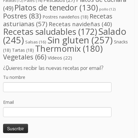
Patés
(14)
Patatas
(12)
Platos de tenedor
(130)
(49)
pollo
(12)
Postres
(83)
Recetas
Postres navideños
(18)
asturianas
(57)
Recetas navideñas
(40)
Salado
Recetas saludables
(172)
(245)
Sin gluten
(257)
Snacks
Salsas
(16)
Thermomix
(180)
(18)
Tartas
(18)
Vegetales
(66)
Vídeos
(22)
¿Quieres recibir las nuevas recetas por email?
Tu nombre
Email