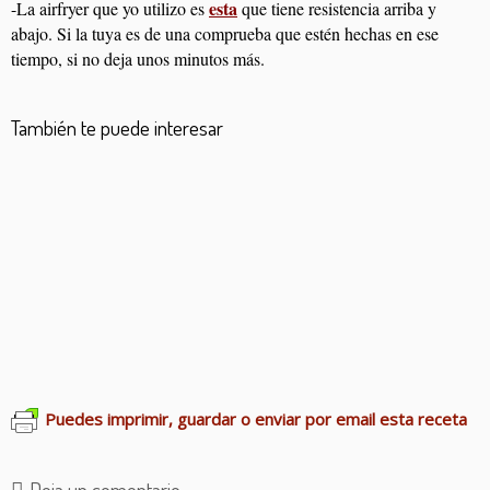
esta
-La airfryer que yo utilizo es
que tiene resistencia arriba y
abajo. Si la tuya es de una comprueba que estén hechas en ese
tiempo, si no deja unos minutos más.
También te puede interesar
Gazpacho de fresas
Rollitos de pimientos
Bizcocho salado de queso azul
Profiteroles de salmón
Cachopos de tomate
Huevos rellenos de carne
Canastitas de ricota y puerros
Empanadillas de vegetales
Pastel salado de masa filo
Cruasanes rellenos
Puedes imprimir, guardar o enviar por email esta receta
Deja un comentario