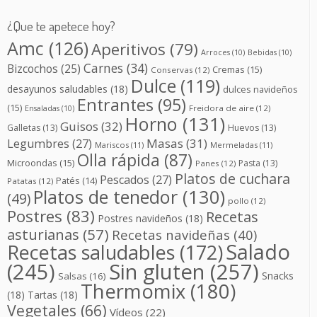
¿Que te apetece hoy?
Amc
(126)
Aperitivos
(79)
Arroces
(10)
Bebidas
(10)
Carnes
(34)
Bizcochos
(25)
Cremas
(15)
Conservas
(12)
Dulce
(119)
desayunos saludables
(18)
dulces navideños
Entrantes
(95)
(15)
Freidora de aire
(12)
Ensaladas
(10)
Horno
(131)
Guisos
(32)
Galletas
(13)
Huevos
(13)
Masas
(31)
Legumbres
(27)
Mariscos
(11)
Mermeladas
(11)
Olla rápida
(87)
Microondas
(15)
Pasta
(13)
Panes
(12)
Platos de cuchara
Pescados
(27)
Patés
(14)
Patatas
(12)
Platos de tenedor
(130)
(49)
pollo
(12)
Postres
(83)
Recetas
Postres navideños
(18)
asturianas
(57)
Recetas navideñas
(40)
Salado
Recetas saludables
(172)
(245)
Sin gluten
(257)
Snacks
Salsas
(16)
Thermomix
(180)
(18)
Tartas
(18)
Vegetales
(66)
Vídeos
(22)