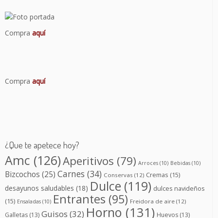
Compra
aquí
Compra
aquí
¿Que te apetece hoy?
Amc
(126)
Aperitivos
(79)
Arroces
(10)
Bebidas
(10)
Carnes
(34)
Bizcochos
(25)
Cremas
(15)
Conservas
(12)
Dulce
(119)
desayunos saludables
(18)
dulces navideños
Entrantes
(95)
(15)
Freidora de aire
(12)
Ensaladas
(10)
Horno
(131)
Guisos
(32)
Galletas
(13)
Huevos
(13)