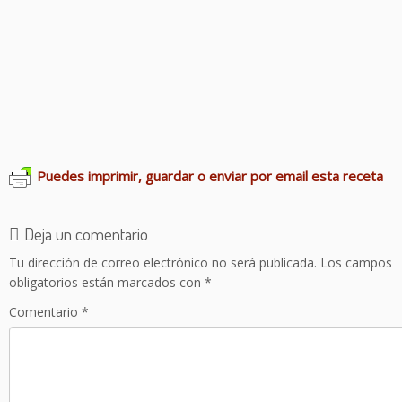
Mermelada de melocotón
Mermelada de fresa
Mermelada de manzana, pera y nueces
Mermelada casera de higos
Mermelada de tomate
Salsa casera de tomate
Puedes imprimir, guardar o enviar por email esta receta
Deja un comentario
Tu dirección de correo electrónico no será publicada.
Los campos
obligatorios están marcados con
*
Comentario
*