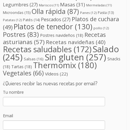
Masas
(31)
Legumbres
(27)
Mariscos
(11)
Mermeladas
(11)
Olla rápida
(87)
Microondas
(15)
Pasta
(13)
Panes
(12)
Platos de cuchara
Pescados
(27)
Patés
(14)
Patatas
(12)
Platos de tenedor
(130)
(49)
pollo
(12)
Postres
(83)
Recetas
Postres navideños
(18)
asturianas
(57)
Recetas navideñas
(40)
Salado
Recetas saludables
(172)
(245)
Sin gluten
(257)
Snacks
Salsas
(16)
Thermomix
(180)
(18)
Tartas
(18)
Vegetales
(66)
Vídeos
(22)
¿Quieres recibir las nuevas recetas por email?
Tu nombre
Email