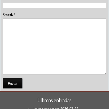
Mensaje
*
Enviar
Últimas entradas
2026-07-22
Colirroz tres delicias