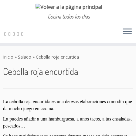
Cocina todos los días
Saltar
al
Inicio
»
Salado
»
Cebolla roja encurtida
contenido
Cebolla roja encurtida
La cebolla roja encurtida es una de esas elaboraciones comodín que
da mucho juego en cocina.
La puedes añadir a una hamburguesa, a unos tacos, a tus ensaladas,
pescados…
Se hace rapidísimo y se conserva durante meses en sitio oscuro y