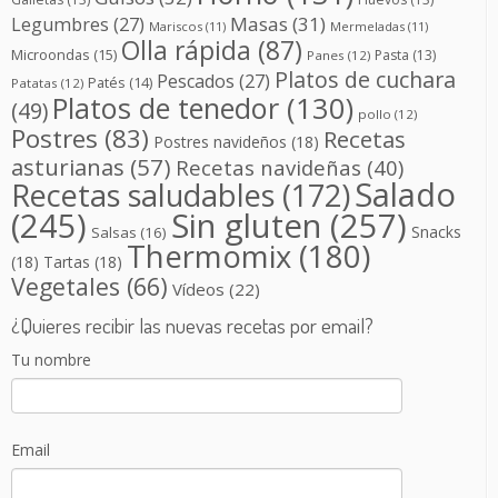
Masas
(31)
Legumbres
(27)
Mariscos
(11)
Mermeladas
(11)
Olla rápida
(87)
Microondas
(15)
Pasta
(13)
Panes
(12)
Platos de cuchara
Pescados
(27)
Patés
(14)
Patatas
(12)
Platos de tenedor
(130)
(49)
pollo
(12)
Postres
(83)
Recetas
Postres navideños
(18)
asturianas
(57)
Recetas navideñas
(40)
Salado
Recetas saludables
(172)
(245)
Sin gluten
(257)
Snacks
Salsas
(16)
Thermomix
(180)
(18)
Tartas
(18)
Vegetales
(66)
Vídeos
(22)
¿Quieres recibir las nuevas recetas por email?
Tu nombre
Email