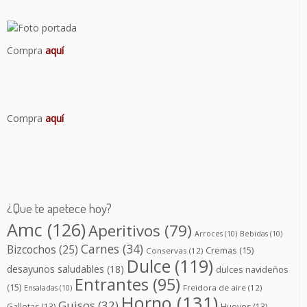
Compra
aquí
Compra
aquí
¿Que te apetece hoy?
Amc
(126)
Aperitivos
(79)
Arroces
(10)
Bebidas
(10)
Carnes
(34)
Bizcochos
(25)
Cremas
(15)
Conservas
(12)
Dulce
(119)
desayunos saludables
(18)
dulces navideños
Entrantes
(95)
(15)
Freidora de aire
(12)
Ensaladas
(10)
Horno
(131)
Guisos
(32)
Galletas
(13)
Huevos
(13)