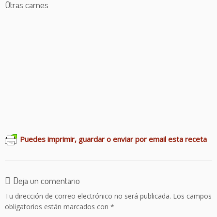
Otras carnes
Empanadas de pollo al curry
Solomillo en salsa de turrón
Cachopo con setas
Pollo a las finas hierbas
Pollo al horno
Rollitos de pollo
Solomillo a la mostaza
Pollo en salsa de higos
Hamburguesas sin gluten
Pollo con verduras
Puedes imprimir, guardar o enviar por email esta receta
Deja un comentario
Tu dirección de correo electrónico no será publicada.
Los campos
obligatorios están marcados con
*