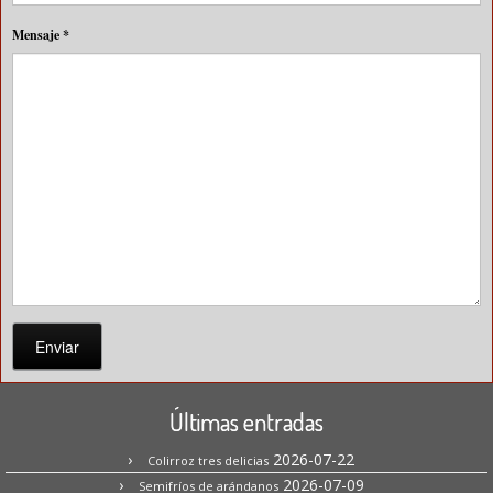
Mensaje
*
Enviar
Últimas entradas
2026-07-22
Colirroz tres delicias
2026-07-09
Semifríos de arándanos