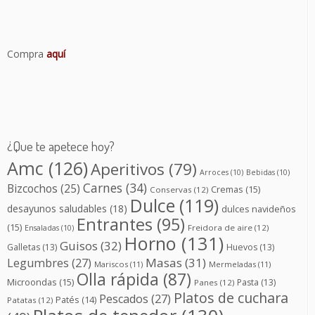
Compra
aquí
¿Que te apetece hoy?
Amc
(126)
Aperitivos
(79)
Arroces
(10)
Bebidas
(10)
Carnes
(34)
Bizcochos
(25)
Cremas
(15)
Conservas
(12)
Dulce
(119)
desayunos saludables
(18)
dulces navideños
Entrantes
(95)
(15)
Freidora de aire
(12)
Ensaladas
(10)
Horno
(131)
Guisos
(32)
Galletas
(13)
Huevos
(13)
Masas
(31)
Legumbres
(27)
Mariscos
(11)
Mermeladas
(11)
Olla rápida
(87)
Microondas
(15)
Pasta
(13)
Panes
(12)
Platos de cuchara
Pescados
(27)
Patés
(14)
Patatas
(12)