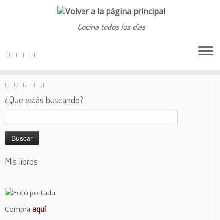
Cocina todos los días
Saltar
al
Inicio
»
Salado
»
Alubias rojas
contenido
¿Que estás buscando?
Buscar:
Mis libros
Compra
aquí