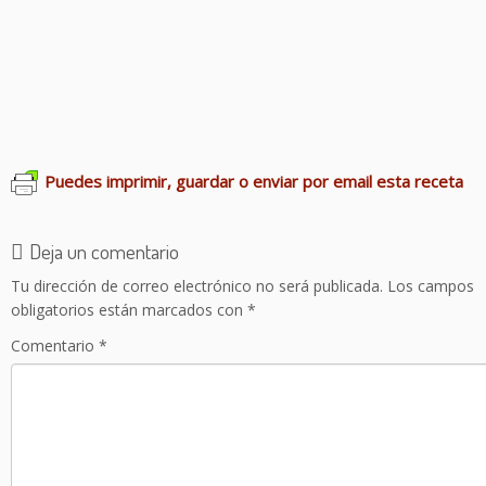
Capuchino de setas
Crema de limón
Menestra
Guisantes con lomo adobado
Crema de porrusalda
Crema de bacalao
Puedes imprimir, guardar o enviar por email esta receta
Deja un comentario
Tu dirección de correo electrónico no será publicada.
Los campos
obligatorios están marcados con
*
Comentario
*