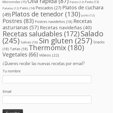
Olla rápida
(87)
Microondas
(15)
Pasta
(13)
Panes
(12)
Platos de cuchara
Pescados
(27)
Patés
(14)
Patatas
(12)
Platos de tenedor
(130)
(49)
pollo
(12)
Postres
(83)
Recetas
Postres navideños
(18)
asturianas
(57)
Recetas navideñas
(40)
Salado
Recetas saludables
(172)
(245)
Sin gluten
(257)
Snacks
Salsas
(16)
Thermomix
(180)
(18)
Tartas
(18)
Vegetales
(66)
Vídeos
(22)
¿Quieres recibir las nuevas recetas por email?
Tu nombre
Email