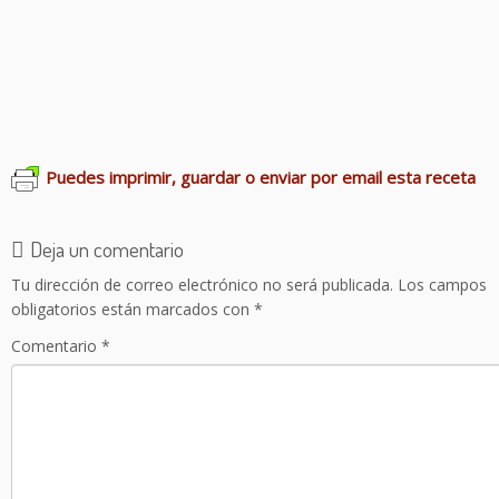
Pisto de mi abuela
Capuchino de setas
Ensalada de pasta en tarro
Tomates rellenos
Guisantes con lomo adobado
Puedes imprimir, guardar o enviar por email esta receta
Deja un comentario
Tu dirección de correo electrónico no será publicada.
Los campos
obligatorios están marcados con
*
Comentario
*