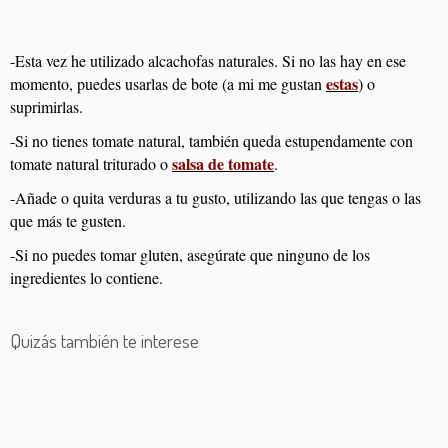
-Esta vez he utilizado alcachofas naturales. Si no las hay en ese
estas
momento, puedes usarlas de bote (a mi me gustan
) o
suprimirlas.
-Si no tienes tomate natural, también queda estupendamente con
salsa de tomate
tomate natural triturado o
.
-Añade o quita verduras a tu gusto, utilizando las que tengas o las
que más te gusten.
-Si no puedes tomar gluten, asegúrate que ninguno de los
ingredientes lo contiene.
Quizás también te interese
Colirroz tres delicias
Cebolla roja encurtida
Calabaza asada
Cachopos de tomate
Empanadillas de vegetales