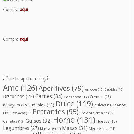
Compra
aquí
Compra
aquí
¿Que te apetece hoy?
Amc
(126)
Aperitivos
(79)
Arroces
(10)
Bebidas
(10)
Carnes
(34)
Bizcochos
(25)
Cremas
(15)
Conservas
(12)
Dulce
(119)
desayunos saludables
(18)
dulces navideños
Entrantes
(95)
(15)
Freidora de aire
(12)
Ensaladas
(10)
Horno
(131)
Guisos
(32)
Galletas
(13)
Huevos
(13)
Masas
(31)
Legumbres
(27)
Mariscos
(11)
Mermeladas
(11)