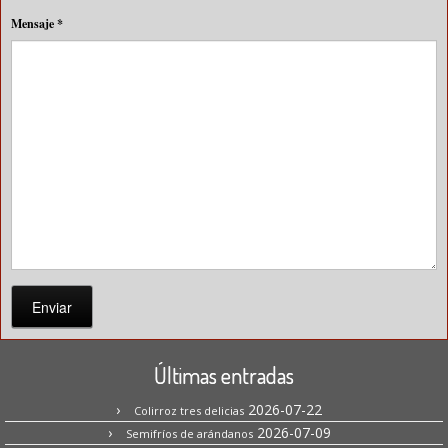
Mensaje
*
Enviar
Últimas entradas
2026-07-22
Colirroz tres delicias
2026-07-09
Semifríos de arándanos