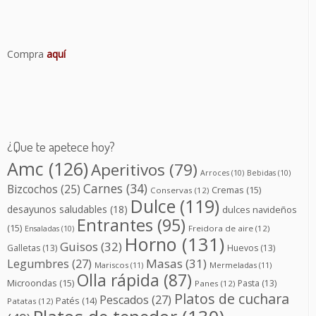
Compra
aquí
¿Que te apetece hoy?
Amc
(126)
Aperitivos
(79)
Arroces
(10)
Bebidas
(10)
Carnes
(34)
Bizcochos
(25)
Cremas
(15)
Conservas
(12)
Dulce
(119)
desayunos saludables
(18)
dulces navideños
Entrantes
(95)
(15)
Freidora de aire
(12)
Ensaladas
(10)
Horno
(131)
Guisos
(32)
Galletas
(13)
Huevos
(13)
Masas
(31)
Legumbres
(27)
Mariscos
(11)
Mermeladas
(11)
Olla rápida
(87)
Microondas
(15)
Pasta
(13)
Panes
(12)
Platos de cuchara
Pescados
(27)
Patés
(14)
Patatas
(12)