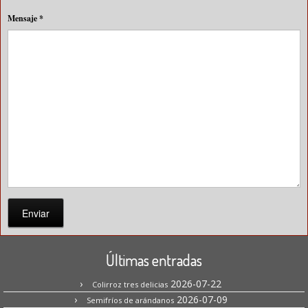
Mensaje
*
Enviar
Últimas entradas
2026-07-22
Colirroz tres delicias
2026-07-09
Semifríos de arándanos