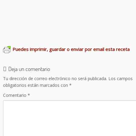
Lentejas caviar
Ensalada de garbanzos y maíz
Hummus de aceitunas negras
Boloñesa de lentejas
Crema de guisantes
Puedes imprimir, guardar o enviar por email esta receta
Deja un comentario
Tu dirección de correo electrónico no será publicada.
Los campos
obligatorios están marcados con
*
Comentario
*