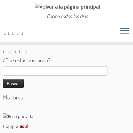
Cocina todos los días
Saltar
al
Inicio
»
Salado
»
Judiones con manitas de cerdo
contenido
¿Que estás buscando?
Buscar:
Mis libros
Compra
aquí