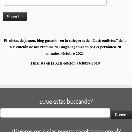
Piruletas de jamón, blog ganador en la categoría de "Gastroadictos" de la
XV edición de los Premios 20 Blogs organizado por el periódico 20
minutos. Octubre 2021
Finalista en la XIII edición. Octubre 2019
¿Que estas buscando?
Buscar:
¿Quieres recibir las nuevas recetas por email?