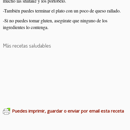
mucho las shiitake y los portobelo.
-También puedes terminar el plato con un poco de queso rallado.
-Si no puedes tomar gluten, asegúrate que ninguno de los
ingredientes lo contenga.
Más recetas saludables
Lentejas con langostinos
Albóndigas de bacalao
Batido de fresas
Calabaza asada
Calamares en salsa americana
Garbanzos con pulpo
Pisto de mi abuela
Pasta Feta
Ñoquis
Tomates rellenos
Puedes imprimir, guardar o enviar por email esta receta