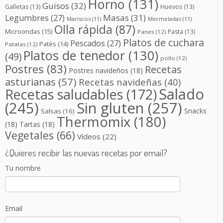
Horno
(131)
Guisos
(32)
Galletas
(13)
Huevos
(13)
Masas
(31)
Legumbres
(27)
Mariscos
(11)
Mermeladas
(11)
Olla rápida
(87)
Microondas
(15)
Pasta
(13)
Panes
(12)
Platos de cuchara
Pescados
(27)
Patés
(14)
Patatas
(12)
Platos de tenedor
(130)
(49)
pollo
(12)
Postres
(83)
Recetas
Postres navideños
(18)
asturianas
(57)
Recetas navideñas
(40)
Salado
Recetas saludables
(172)
(245)
Sin gluten
(257)
Snacks
Salsas
(16)
Thermomix
(180)
(18)
Tartas
(18)
Vegetales
(66)
Vídeos
(22)
¿Quieres recibir las nuevas recetas por email?
Tu nombre
Email