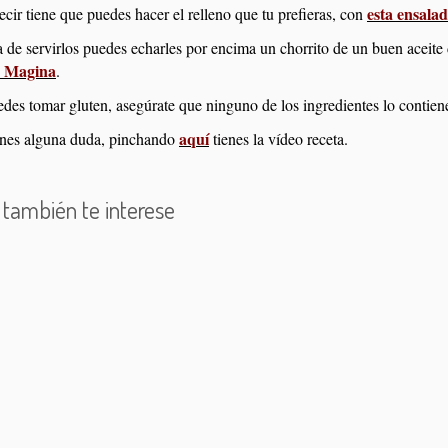
esta ensalad
ecir tiene que puedes hacer el relleno que tu prefieras, con
a de servirlos puedes echarles por encima un chorrito de un buen aceite
a Magina
.
edes tomar gluten, asegúrate que ninguno de los ingredientes lo contien
aquí
ienes alguna duda, pinchando
tienes la vídeo receta.
 también te interese
ho de fresas
Rollitos de pimientos
Bizcocho salado
das de pollo al curry
Profiteroles de salmón
Cacho
itas de ricota y puerros
Empanadillas de vegetales