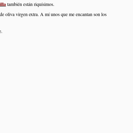
illa
también están riquísimos.
 de oliva virgen extra. A mí unos que me encantan son los
e.
 de queso azul
pos de tomate
Huevos rellenos de carne
Pastel salado de masa filo