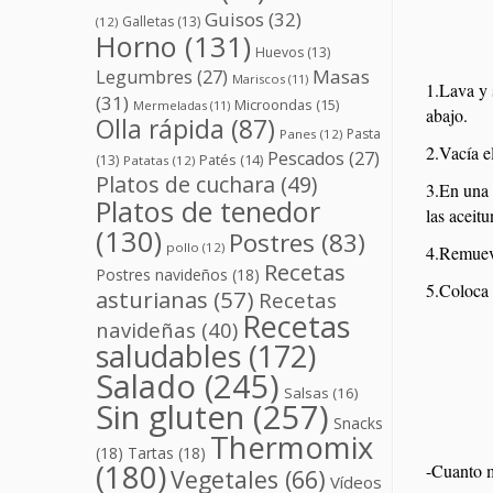
Guisos
(32)
Galletas
(13)
(12)
Horno
(131)
Huevos
(13)
Masas
Legumbres
(27)
Mariscos
(11)
1.Lava y 
(31)
Microondas
(15)
Mermeladas
(11)
abajo.
Olla rápida
(87)
Pasta
Panes
(12)
2.Vacía e
Pescados
(27)
(13)
Patés
(14)
Patatas
(12)
Platos de cuchara
(49)
3.En una f
Platos de tenedor
las aceit
(130)
Postres
(83)
pollo
(12)
4.Remueve
Recetas
Postres navideños
(18)
5.Coloca 
asturianas
(57)
Recetas
Recetas
navideñas
(40)
saludables
(172)
Salado
(245)
Salsas
(16)
Sin gluten
(257)
Snacks
Thermomix
(18)
Tartas
(18)
(180)
-Cuanto m
Vegetales
(66)
Vídeos