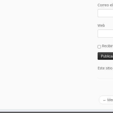
Correo e
Web
Recibi
Este siti
←
Men