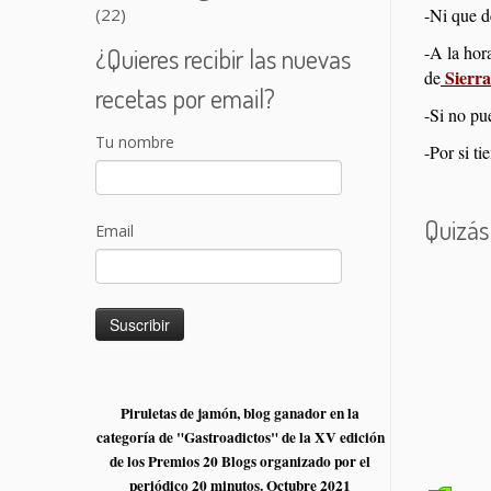
-Ni que d
(22)
-A la hor
¿Quieres recibir las nuevas
Sierr
de
recetas por email?
-Si no pu
Tu nombre
-Por si t
Quizás
Email
Gazpac
Empana
Piruletas de jamón, blog ganador en la
Canast
categoría de "Gastroadictos" de la XV edición
de los Premios 20 Blogs organizado por el
periódico 20 minutos. Octubre 2021