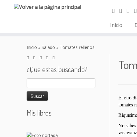
Inicio
D
Saltar
al
Inicio
»
Salado
»
Tomates rellenos
contenido
Tom
¿Que estás buscando?
Buscar:
El otro d
tomates r
Mis libros
Riquísimo
No sabes 
ves avanz