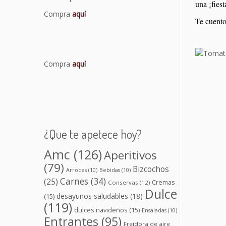
una ¡fiest
Compra
aquí
Te cuento
Compra
aquí
¿Que te apetece hoy?
Amc
(126)
Aperitivos
(79)
Bizcochos
Arroces
(10)
Bebidas
(10)
Carnes
(34)
(25)
Cremas
Conservas
(12)
Dulce
desayunos saludables
(18)
(15)
(119)
dulces navideños
(15)
Ensaladas
(10)
Entrantes
(95)
Freidora de aire