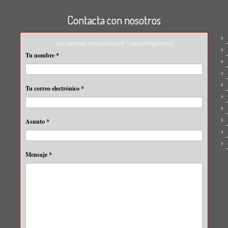
Contacta con nosotros
Los campos marcados con * son obligatorios
Tu nombre
*
Tu correo electrónico
*
Asunto
*
Mensaje
*