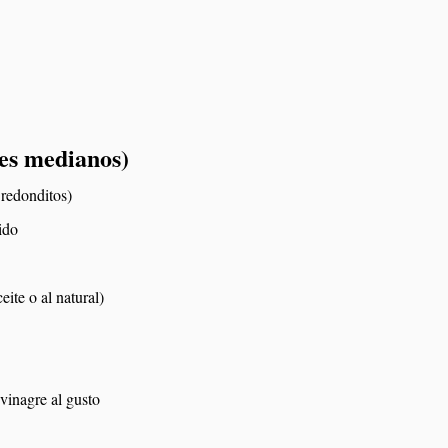
tes medianos)
redonditos)
ido
ite o al natural)
 vinagre al gusto