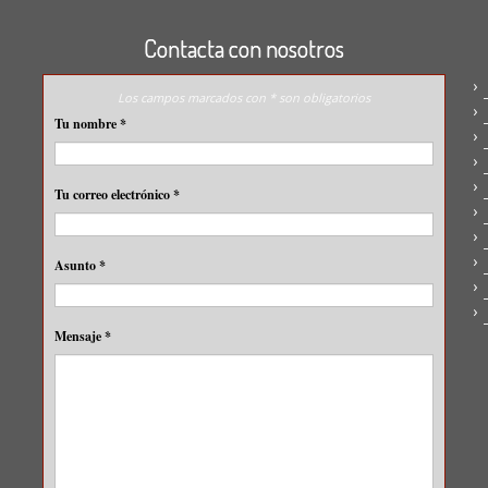
Contacta con nosotros
Los campos marcados con * son obligatorios
Tu nombre
*
Tu correo electrónico
*
Asunto
*
Mensaje
*