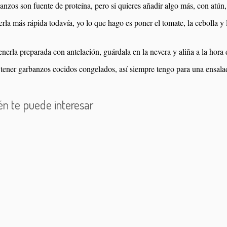
anzos son fuente de proteína, pero si quieres añadir algo más, con atún
erla más rápida todavía, yo lo que hago es poner el tomate, la cebolla y
enerla preparada con antelación, guárdala en la nevera y aliña a la hora d
 tener garbanzos cocidos congelados, así siempre tengo para una ensal
n te puede interesar
Colirroz tres delicias
Ensalada de pasta en tarro