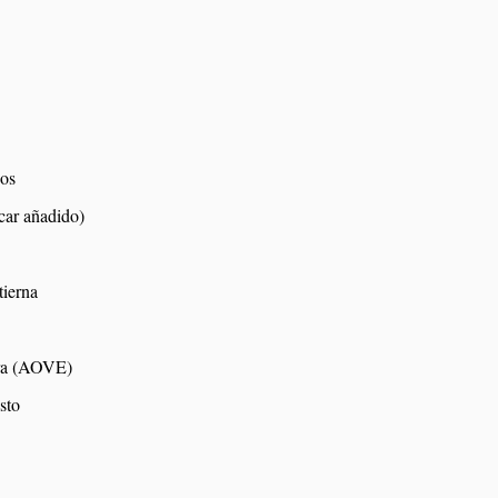
dos
car añadido)
tierna
xtra (AOVE)
sto