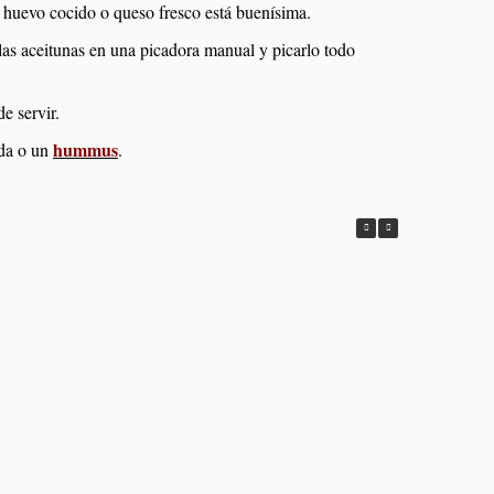
, huevo cocido o queso fresco está buenísima.
 las aceitunas en una picadora manual y picarlo todo
e servir.
hummus
ada o un
.
Tomates rellenos