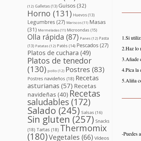
Guisos
(32)
Galletas
(13)
(12)
Horno
(131)
Huevos
(13)
Masas
Legumbres
(27)
Mariscos
(11)
(31)
Microondas
(15)
Mermeladas
(11)
Olla rápida
(87)
1.Si util
Pasta
Panes
(12)
Pescados
(27)
(13)
Patés
(14)
Patatas
(12)
2.Haz lo 
Platos de cuchara
(49)
Platos de tenedor
3.Añade e
(130)
Postres
(83)
4.Pica la
pollo
(12)
Recetas
Postres navideños
(18)
5.Aliña co
asturianas
(57)
Recetas
Recetas
navideñas
(40)
saludables
(172)
Salado
(245)
Salsas
(16)
Sin gluten
(257)
Snacks
Thermomix
(18)
Tartas
(18)
-Puedes a
(180)
Vegetales
(66)
Vídeos