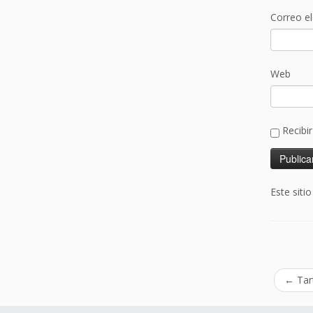
Correo e
Web
Recibi
Este siti
←
Tar