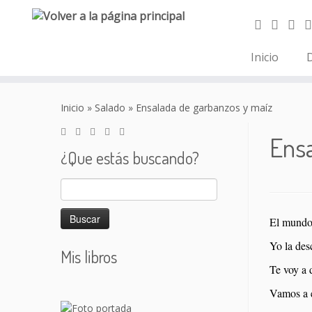
Inicio
D
Saltar
al
Inicio
»
Salado
»
Ensalada de garbanzos y maíz
contenido
Ens
¿Que estás buscando?
Buscar:
El mundo 
Yo la des
Mis libros
Te voy a 
Vamos a e