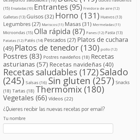
dulces navideños
Entrantes
(95)
(15)
Freidora de aire
(12)
Ensaladas
(10)
Horno
(131)
Guisos
(32)
Galletas
(13)
Huevos
(13)
Masas
(31)
Legumbres
(27)
Mariscos
(11)
Mermeladas
(11)
Olla rápida
(87)
Microondas
(15)
Pasta
(13)
Panes
(12)
Platos de cuchara
Pescados
(27)
Patés
(14)
Patatas
(12)
Platos de tenedor
(130)
(49)
pollo
(12)
Postres
(83)
Recetas
Postres navideños
(18)
asturianas
(57)
Recetas navideñas
(40)
Salado
Recetas saludables
(172)
(245)
Sin gluten
(257)
Snacks
Salsas
(16)
Thermomix
(180)
(18)
Tartas
(18)
Vegetales
(66)
Vídeos
(22)
¿Quieres recibir las nuevas recetas por email?
Tu nombre