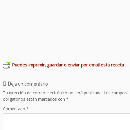
Bizcocho salado de queso azul
Empanadas de pollo al curry
Profiteroles de salmón
Cachopos de tomate
Huevos rellenos de carne
Canastitas de ricota y puerros
Empanadillas de vegetales
Pastel salado de masa filo
Puedes imprimir, guardar o enviar por email esta receta
Deja un comentario
Tu dirección de correo electrónico no será publicada.
Los campos
obligatorios están marcados con
*
Comentario
*