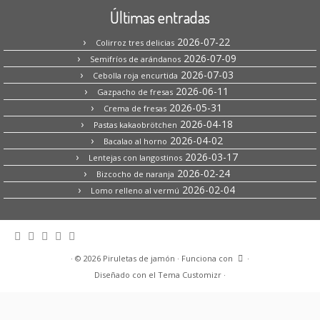
Últimas entradas
2026-07-22
Colirroz tres delicias
2026-07-09
Semifríos de arándanos
2026-07-03
Cebolla roja encurtida
2026-06-11
Gazpacho de fresas
2026-05-31
Crema de fresas
2026-04-18
Pastas kakaobrötchen
2026-04-02
Bacalao al horno
2026-03-17
Lentejas con langostinos
2026-02-24
Bizcocho de naranja
2026-02-04
Lomo relleno al vermú
·
© 2026
Piruletas de jamón
·
Funciona con
·
Diseñado con el
Tema Customizr
·