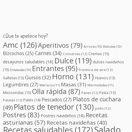
¿Que te apetece hoy?
Amc
(126)
Aperitivos
(79)
Arroces
(10)
Bebidas
(10)
Carnes
(34)
Bizcochos
(25)
Cremas
(15)
Conservas
(12)
Dulce
(119)
desayunos saludables
(18)
dulces navideños
Entrantes
(95)
(15)
Freidora de aire
(12)
Ensaladas
(10)
Horno
(131)
Guisos
(32)
Galletas
(13)
Huevos
(13)
Masas
(31)
Legumbres
(27)
Mariscos
(11)
Mermeladas
(11)
Olla rápida
(87)
Microondas
(15)
Pasta
(13)
Panes
(12)
Platos de cuchara
Pescados
(27)
Patés
(14)
Patatas
(12)
Platos de tenedor
(130)
(49)
pollo
(12)
Postres
(83)
Recetas
Postres navideños
(18)
asturianas
(57)
Recetas navideñas
(40)
Salado
Recetas saludables
(172)