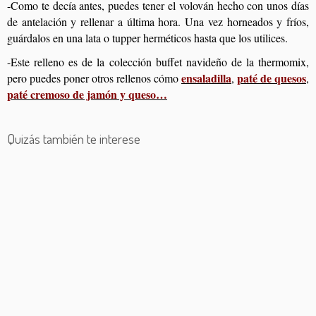
-Como te decía antes, puedes tener el volován hecho con unos días
de antelación y rellenar a última hora. Una vez horneados y fríos,
guárdalos en una lata o tupper herméticos hasta que los utilices.
-Este relleno es de la colección buffet navideño de la thermomix,
ensaladilla
paté de quesos
pero puedes poner otros rellenos cómo
,
,
paté cremoso de jamón y queso…
Quizás también te interese
Gazpacho de fresas
Rollitos de pimientos
Bizcocho salado de queso azul
Empanadas de pollo al curry
Profiteroles de salmón
Cachopos de tomate
Huevos rellenos de carne
Canastitas de ricota y puerros
Empanadillas de vegetales
Pastel salado de masa filo