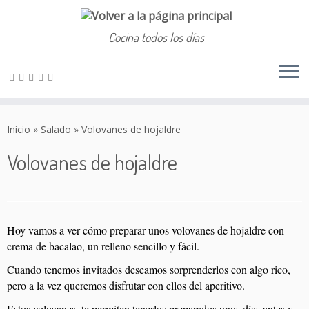
Cocina todos los días
Saltar
al
Inicio
»
Salado
»
Volovanes de hojaldre
contenido
Volovanes de hojaldre
Hoy vamos a ver cómo preparar unos volovanes de hojaldre con
crema de bacalao, un relleno sencillo y fácil.
Cuando tenemos invitados deseamos sorprenderlos con algo rico,
pero a la vez queremos disfrutar con ellos del aperitivo.
Estos volovanes, te permiten tenerlos preparados unos días antes y