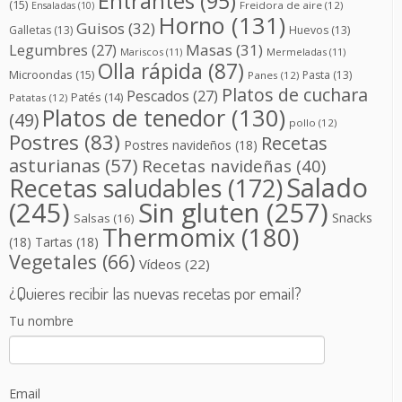
Entrantes
(95)
(15)
Freidora de aire
(12)
Ensaladas
(10)
Horno
(131)
Guisos
(32)
Galletas
(13)
Huevos
(13)
Masas
(31)
Legumbres
(27)
Mariscos
(11)
Mermeladas
(11)
Olla rápida
(87)
Microondas
(15)
Pasta
(13)
Panes
(12)
Platos de cuchara
Pescados
(27)
Patés
(14)
Patatas
(12)
Platos de tenedor
(130)
(49)
pollo
(12)
Postres
(83)
Recetas
Postres navideños
(18)
asturianas
(57)
Recetas navideñas
(40)
Salado
Recetas saludables
(172)
(245)
Sin gluten
(257)
Snacks
Salsas
(16)
Thermomix
(180)
(18)
Tartas
(18)
Vegetales
(66)
Vídeos
(22)
¿Quieres recibir las nuevas recetas por email?
Tu nombre
Email