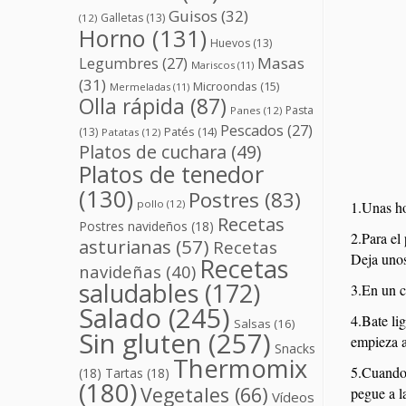
Guisos
(32)
Galletas
(13)
(12)
Horno
(131)
Huevos
(13)
Masas
Legumbres
(27)
Mariscos
(11)
(31)
Microondas
(15)
Mermeladas
(11)
Olla rápida
(87)
Pasta
Panes
(12)
Pescados
(27)
(13)
Patés
(14)
Patatas
(12)
Platos de cuchara
(49)
Platos de tenedor
(130)
Postres
(83)
pollo
(12)
1.Unas ho
Recetas
Postres navideños
(18)
2.Para el
asturianas
(57)
Recetas
Deja unos
Recetas
navideñas
(40)
saludables
(172)
3.En un cu
Salado
(245)
4.Bate li
Salsas
(16)
Sin gluten
(257)
empieza a
Snacks
Thermomix
5.Cuando 
(18)
Tartas
(18)
(180)
Vegetales
(66)
pegue a l
Vídeos