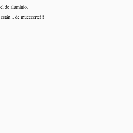
el de aluminio.
están... de mueeeerte!!!
tchen
Bizcocho de naranja
o
Batido de fresas
Ochos de crema