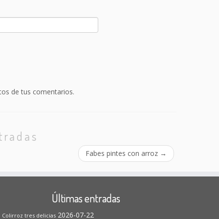
.
os de tus comentarios.
tradas
Fabes pintes con arroz
→
Últimas entradas
2026-07-22
Colirroz tres delicias