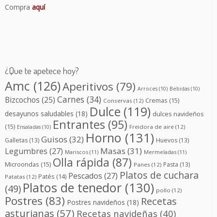
Compra
aquí
¿Que te apetece hoy?
Amc
(126)
Aperitivos
(79)
Arroces
(10)
Bebidas
(10)
Carnes
(34)
Bizcochos
(25)
Cremas
(15)
Conservas
(12)
Dulce
(119)
desayunos saludables
(18)
dulces navideños
Entrantes
(95)
(15)
Freidora de aire
(12)
Ensaladas
(10)
Horno
(131)
Guisos
(32)
Galletas
(13)
Huevos
(13)
Masas
(31)
Legumbres
(27)
Mariscos
(11)
Mermeladas
(11)
Olla rápida
(87)
Microondas
(15)
Pasta
(13)
Panes
(12)
Platos de cuchara
Pescados
(27)
Patés
(14)
Patatas
(12)
Platos de tenedor
(130)
(49)
pollo
(12)
Postres
(83)
Recetas
Postres navideños
(18)
asturianas
(57)
Recetas navideñas
(40)