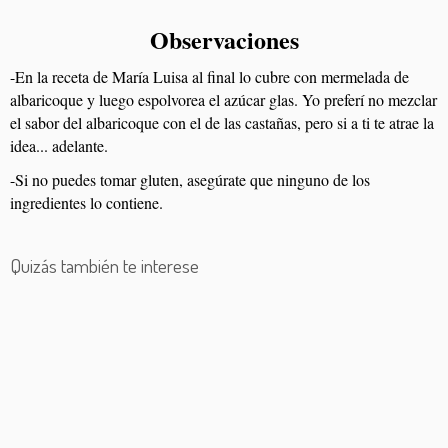
Observaciones
-En la receta de María Luisa al final lo cubre con mermelada de
albaricoque y luego espolvorea el azúcar glas. Yo preferí no mezclar
el sabor del albaricoque con el de las castañas, pero si a ti te atrae la
idea... adelante.
-Si no puedes tomar gluten, asegúrate que ninguno de los
ingredientes lo contiene.
Quizás también te interese
Bizcocho de naranja
Rollitos de pimientos
Bizcocho salado de queso azul
Brownie en freidora de aire
Colineta
Bizcocho de vino tinto
Bizcocho de queso
Bizcocho cebra
Bizcocho de limón
Bizcocho de zanahoria