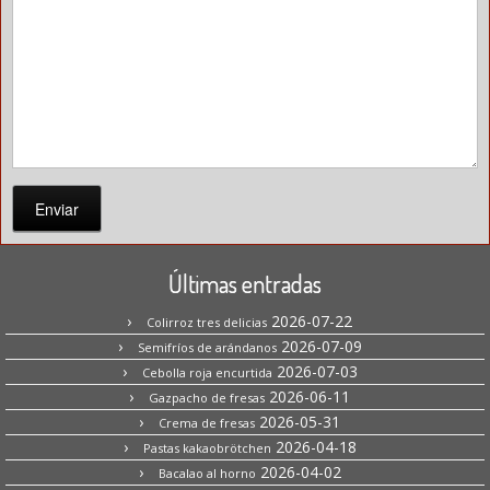
Enviar
Últimas entradas
2026-07-22
Colirroz tres delicias
2026-07-09
Semifríos de arándanos
2026-07-03
Cebolla roja encurtida
2026-06-11
Gazpacho de fresas
2026-05-31
Crema de fresas
2026-04-18
Pastas kakaobrötchen
2026-04-02
Bacalao al horno