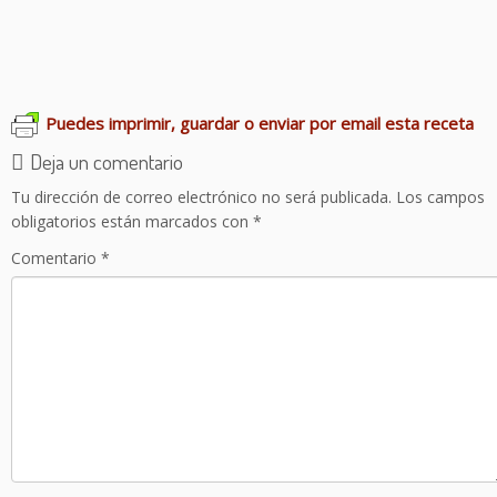
Pan de calabacín
Regañás
Pan de espelta integral
Pan de molde casero
Puedes imprimir, guardar o enviar por email esta receta
Deja un comentario
Tu dirección de correo electrónico no será publicada.
Los campos
obligatorios están marcados con
*
Comentario
*