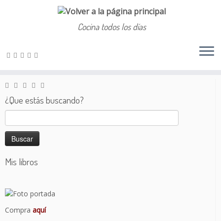
Cocina todos los días
Saltar
al
Inicio
»
Salado
»
Pan de semillas
contenido
¿Que estás buscando?
Buscar:
Mis libros
Compra
aquí