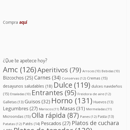
Compra
aquí
¿Que te apetece hoy?
Amc
(126)
Aperitivos
(79)
Arroces
(10)
Bebidas
(10)
Carnes
(34)
Bizcochos
(25)
Cremas
(15)
Conservas
(12)
Dulce
(119)
desayunos saludables
(18)
dulces navideños
Entrantes
(95)
(15)
Freidora de aire
(12)
Ensaladas
(10)
Horno
(131)
Guisos
(32)
Galletas
(13)
Huevos
(13)
Masas
(31)
Legumbres
(27)
Mariscos
(11)
Mermeladas
(11)
Olla rápida
(87)
Microondas
(15)
Pasta
(13)
Panes
(12)
Platos de cuchara
Pescados
(27)
Patés
(14)
Patatas
(12)