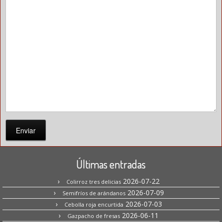
Enviar
Últimas entradas
2026-07-22
Colirroz tres delicias
2026-07-09
Semifríos de arándanos
2026-07-03
Cebolla roja encurtida
2026-06-11
Gazpacho de fresas