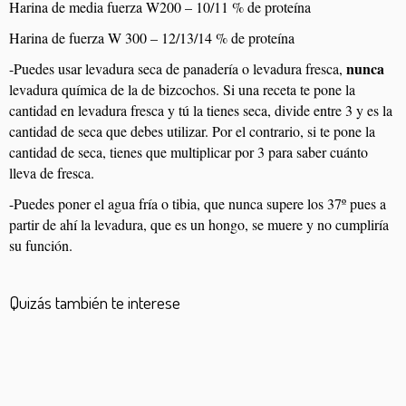
Harina de media fuerza W200 – 10/11 % de proteína
Harina de fuerza W 300 – 12/13/14 % de proteína
nunca
-Puedes usar levadura seca de panadería o levadura fresca,
levadura química de la de bizcochos. Si una receta te pone la
cantidad en levadura fresca y tú la tienes seca, divide entre 3 y es la
cantidad de seca que debes utilizar. Por el contrario, si te pone la
cantidad de seca, tienes que multiplicar por 3 para saber cuánto
lleva de fresca.
-Puedes poner el agua fría o tibia, que nunca supere los 37º pues a
partir de ahí la levadura, que es un hongo, se muere y no cumpliría
su función.
Quizás también te interese
Bollos de comadres
Bagels
Pan de calabaza
Crackers de semillas
Pan de lino
Pan integral 100%