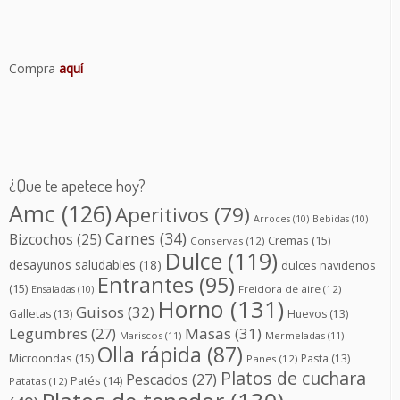
Compra
aquí
¿Que te apetece hoy?
Amc
(126)
Aperitivos
(79)
Arroces
(10)
Bebidas
(10)
Carnes
(34)
Bizcochos
(25)
Cremas
(15)
Conservas
(12)
Dulce
(119)
desayunos saludables
(18)
dulces navideños
Entrantes
(95)
(15)
Freidora de aire
(12)
Ensaladas
(10)
Horno
(131)
Guisos
(32)
Galletas
(13)
Huevos
(13)
Masas
(31)
Legumbres
(27)
Mariscos
(11)
Mermeladas
(11)
Olla rápida
(87)
Microondas
(15)
Pasta
(13)
Panes
(12)
Platos de cuchara
Pescados
(27)
Patés
(14)
Patatas
(12)