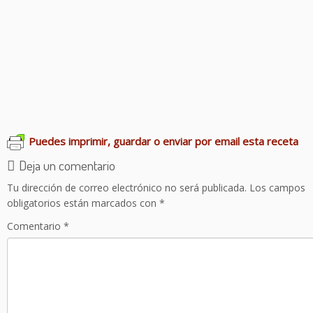
Bizcocho de naranja
Rollitos de pimientos
Bizcocho salado de queso azul
Brownie en freidora de aire
Bizcocho de castañas
Colineta
Bizcocho de vino tinto
Bizcocho de queso
Bizcocho cebra
Bizcocho de limón
Puedes imprimir, guardar o enviar por email esta receta
Deja un comentario
Tu dirección de correo electrónico no será publicada.
Los campos
obligatorios están marcados con
*
Comentario
*