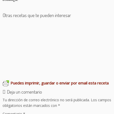
Otras recetas que te pueden interesar
Lentejas con langostinos
Lomo relleno al vermú
Fabes pintes con arroz
Judiones con manitas de cerdo
Calamares en salsa americana
Garbanzos con pulpo
Guisantes con lomo adobado
Pollo en salsa de higos
Crema de bacalao
Sopa de tomate
Puedes imprimir, guardar o enviar por email esta receta
Deja un comentario
Tu dirección de correo electrónico no será publicada.
Los campos
obligatorios están marcados con
*
Comentario
*