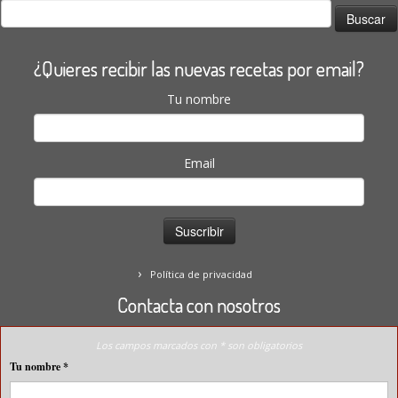
Buscar:
¿Quieres recibir las nuevas recetas por email?
Tu nombre
Email
Política de privacidad
Contacta con nosotros
Los campos marcados con * son obligatorios
Tu nombre
*