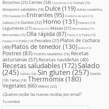
Carnes
(34)
Bizcochos
(25)
Cremas
(15)
Conservas
(12)
Dulce
(119)
desayunos saludables
(18)
dulces navideños
Entrantes
(95)
(15)
Freidora de aire
(12)
Ensaladas
(10)
Horno
(131)
Guisos
(32)
Galletas
(13)
Huevos
(13)
Masas
(31)
Legumbres
(27)
Mariscos
(11)
Mermeladas
(11)
Olla rápida
(87)
Microondas
(15)
Pasta
(13)
Panes
(12)
Platos de cuchara
Pescados
(27)
Patés
(14)
Patatas
(12)
Platos de tenedor
(130)
(49)
pollo
(12)
Postres
(83)
Recetas
Postres navideños
(18)
asturianas
(57)
Recetas navideñas
(40)
Salado
Recetas saludables
(172)
(245)
Sin gluten
(257)
Snacks
Salsas
(16)
Thermomix
(180)
(18)
Tartas
(18)
Vegetales
(66)
Vídeos
(22)
¿Quieres recibir las nuevas recetas por email?
Tu nombre