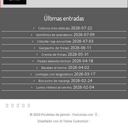
Últimas entradas
2026-07-22
Colirroz tres delicias
2026-07-09
Semifríos de arándanos
2026-07-03
Cebolla roja encurtida
2026-06-11
Gazpacho de fresas
2026-05-31
Crema de fresas
2026-04-18
Pastas kakaobrötchen
2026-04-02
Bacalao al horno
2026-03-17
Lentejas con langostinos
2026-02-24
Bizcocho de naranja
2026-02-04
Lomo relleno al vermú
·
© 2026
Piruletas de jamón
·
Funciona con
·
Diseñado con el
Tema Customizr
·