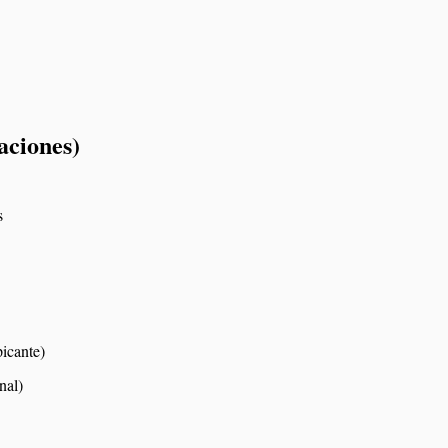
aciones)
s
icante)
nal)