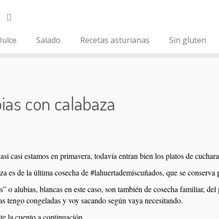
ulce
Salado
Recetas asturianas
Sin gluten
ias con calabaza
si casi estamos en primavera, todavía entran bien los platos de cuchar
za es de la última cosecha de #lahuertademiscuñados, que se conserva pe
s” o alubias, blancas en este caso, son también de cosecha familiar, de
las tengo congeladas y voy sacando según vaya necesitando.
 te la cuento a continuación.