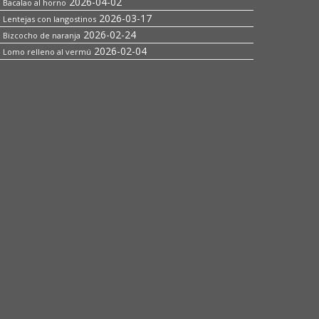
2026-04-02
Bacalao al horno
2026-03-17
Lentejas con langostinos
2026-02-24
Bizcocho de naranja
2026-02-04
Lomo relleno al vermú