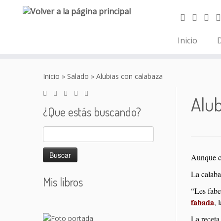
Inicio
D
Saltar
al
Inicio
»
Salado
»
Alubias con calabaza
contenido
Alub
¿Que estás buscando?
Buscar:
Aunque ca
La calaba
Mis libros
“Les fabe
fabada
, 
La receta