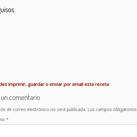
guisos
as con langostinos
Fabes pintes con arroz
Judiones 
zos con setas
Alubias rojas
Oreja guisada
Pollo con 
zos guisados
Pote de castañas
es imprimir, guardar o enviar por email esta receta
 un comentario
ión de correo electrónico no será publicada.
Los campos obligatorio
rio
*