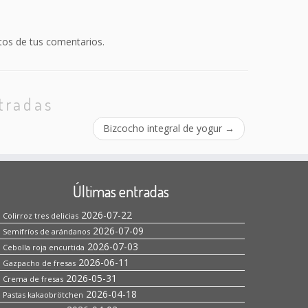
os de tus comentarios.
tradas
Bizcocho integral de yogur
→
Últimas entradas
2026-07-22
Colirroz tres delicias
2026-07-09
Semifríos de arándanos
2026-07-03
Cebolla roja encurtida
2026-06-11
Gazpacho de fresas
2026-05-31
Crema de fresas
2026-04-18
Pastas kakaobrötchen