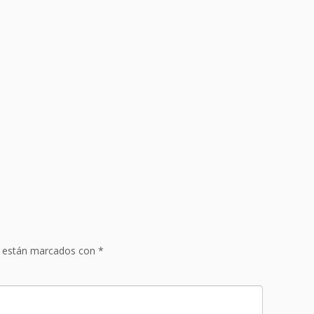
con manitas de cerdo
miel
Marmita de salmón
s están marcados con
*