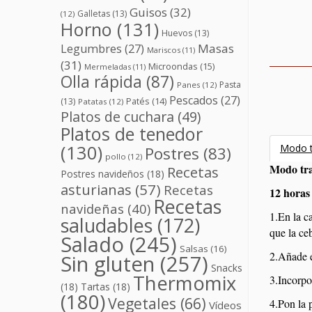
Guisos
(32)
Galletas
(13)
(12)
Horno
(131)
Huevos
(13)
Masas
Legumbres
(27)
Mariscos
(11)
(31)
Microondas
(15)
Mermeladas
(11)
Olla rápida
(87)
Pasta
Panes
(12)
Pescados
(27)
(13)
Patés
(14)
Patatas
(12)
Platos de cuchara
(49)
Platos de tenedor
(130)
Modo t
Postres
(83)
pollo
(12)
Modo tra
Recetas
Postres navideños
(18)
asturianas
(57)
Recetas
12 horas
Recetas
navideñas
(40)
1.En la c
saludables
(172)
que la ce
Salado
(245)
Salsas
(16)
2.Añade e
Sin gluten
(257)
Snacks
Thermomix
3.Incorpor
(18)
Tartas
(18)
(180)
Vegetales
(66)
4.Pon la 
Vídeos