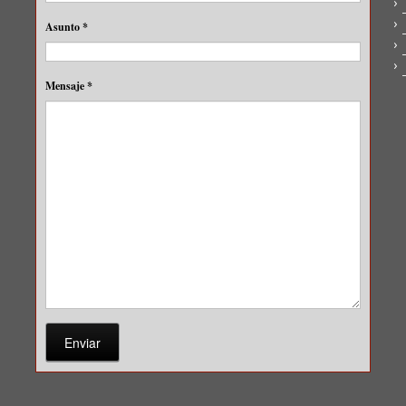
Asunto
*
Mensaje
*
Enviar