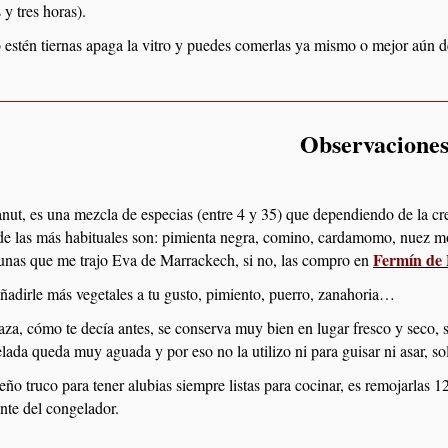
 y tres horas).
estén tiernas apaga la vitro y puedes comerlas ya mismo o mejor aún dej
Observacione
anut, es una mezcla de especias (entre 4 y 35) que dependiendo de la cre
e las más habituales son: pimienta negra, comino, cardamomo, nuez m
Fermín de 
 unas que me trajo Eva de Marrackech, si no, las compro en
ñadirle más vegetales a tu gusto, pimiento, puerro, zanahoria…
aza, cómo te decía antes, se conserva muy bien en lugar fresco y seco, s
lada queda muy aguada y por eso no la utilizo ni para guisar ni asar, s
ño truco para tener alubias siempre listas para cocinar, es remojarlas 1
nte del congelador.