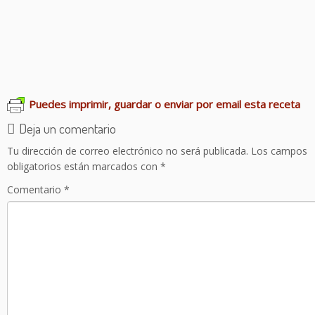
Galletas de avena y almendra
Tarta de manzana
Pastas de té facilísimas
Polvorones de avellana
Roscón de reyes
Frixuelos o fayuelos
Puedes imprimir, guardar o enviar por email esta receta
Deja un comentario
Tu dirección de correo electrónico no será publicada.
Los campos
obligatorios están marcados con
*
Comentario
*