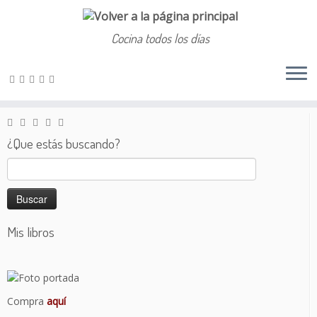
Cocina todos los días
Saltar
al
Inicio
»
Dulce
»
Empanadillas de dulce de manzana
contenido
¿Que estás buscando?
Buscar:
Mis libros
Compra
aquí