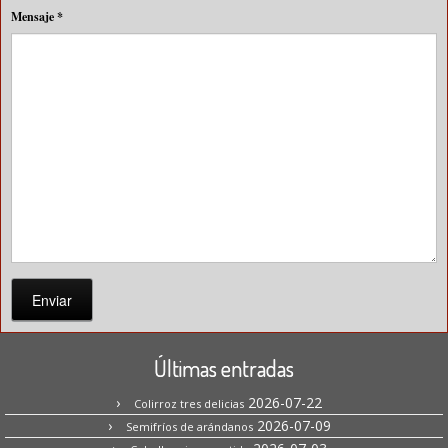
Mensaje
*
Enviar
Últimas entradas
2026-07-22
Colirroz tres delicias
2026-07-09
Semifríos de arándanos