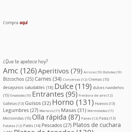
Compra
aquí
¿Que te apetece hoy?
Amc
(126)
Aperitivos
(79)
Arroces
(10)
Bebidas
(10)
Carnes
(34)
Bizcochos
(25)
Cremas
(15)
Conservas
(12)
Dulce
(119)
desayunos saludables
(18)
dulces navideños
Entrantes
(95)
(15)
Freidora de aire
(12)
Ensaladas
(10)
Horno
(131)
Guisos
(32)
Galletas
(13)
Huevos
(13)
Masas
(31)
Legumbres
(27)
Mariscos
(11)
Mermeladas
(11)
Olla rápida
(87)
Microondas
(15)
Pasta
(13)
Panes
(12)
Platos de cuchara
Pescados
(27)
Patés
(14)
Patatas
(12)