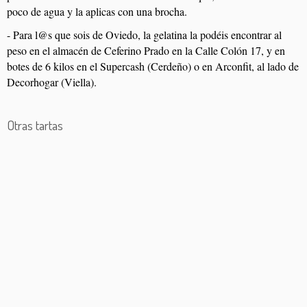
poco de agua y la aplicas con una brocha.
- Para l@s que sois de Oviedo, la gelatina la podéis encontrar al
peso en el almacén de Ceferino Prado en la Calle Colón 17, y en
botes de 6 kilos en el Supercash (Cerdeño) o en Arconfit, al lado de
Decorhogar (Viella).
Otras tartas
Tarta de almendra asturiana
Tarta tres chocolates
Tarta de turrón
Bizcocho de capas relleno de coulis de fresa y baño de
chocolate (sin gluten)
Tarta de la abuela
Tarta de hojaldre con frutas
Mousse de castañas y chocolate
Tarta Eva
Tarta de cerezas
Tarta de arroz con leche