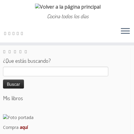
Cocina todos los días
Saltar
al
Inicio
»
Dulce
»
Tarta de manzana
contenido
¿Que estás buscando?
Buscar:
Mis libros
Compra
aquí