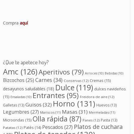
Compra
aquí
¿Que te apetece hoy?
Amc
(126)
Aperitivos
(79)
Arroces
(10)
Bebidas
(10)
Carnes
(34)
Bizcochos
(25)
Cremas
(15)
Conservas
(12)
Dulce
(119)
desayunos saludables
(18)
dulces navideños
Entrantes
(95)
(15)
Freidora de aire
(12)
Ensaladas
(10)
Horno
(131)
Guisos
(32)
Galletas
(13)
Huevos
(13)
Masas
(31)
Legumbres
(27)
Mariscos
(11)
Mermeladas
(11)
Olla rápida
(87)
Microondas
(15)
Pasta
(13)
Panes
(12)
Platos de cuchara
Pescados
(27)
Patés
(14)
Patatas
(12)