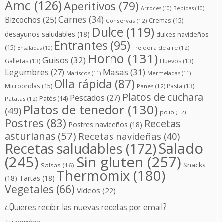
Amc
(126)
Aperitivos
(79)
Arroces
(10)
Bebidas
(10)
Carnes
(34)
Bizcochos
(25)
Cremas
(15)
Conservas
(12)
Dulce
(119)
desayunos saludables
(18)
dulces navideños
Entrantes
(95)
(15)
Freidora de aire
(12)
Ensaladas
(10)
Horno
(131)
Guisos
(32)
Galletas
(13)
Huevos
(13)
Masas
(31)
Legumbres
(27)
Mariscos
(11)
Mermeladas
(11)
Olla rápida
(87)
Microondas
(15)
Pasta
(13)
Panes
(12)
Platos de cuchara
Pescados
(27)
Patés
(14)
Patatas
(12)
Platos de tenedor
(130)
(49)
pollo
(12)
Postres
(83)
Recetas
Postres navideños
(18)
asturianas
(57)
Recetas navideñas
(40)
Salado
Recetas saludables
(172)
(245)
Sin gluten
(257)
Snacks
Salsas
(16)
Thermomix
(180)
(18)
Tartas
(18)
Vegetales
(66)
Vídeos
(22)
¿Quieres recibir las nuevas recetas por email?
Tu nombre