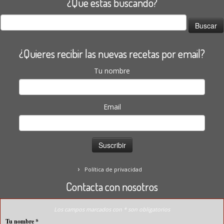
¿Que estas buscando?
Buscar:
¿Quieres recibir las nuevas recetas por email?
Tu nombre
Email
Política de privacidad
Contacta con nosotros
Los campos marcados con * son obligatorios
Tu nombre
*