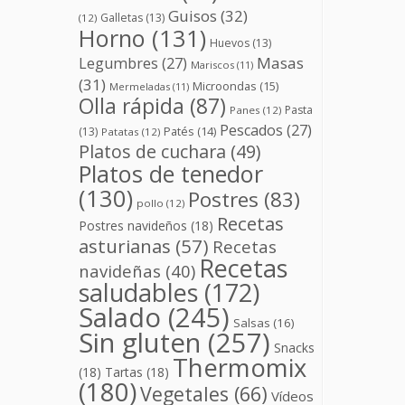
Guisos
(32)
Galletas
(13)
(12)
Horno
(131)
Huevos
(13)
Masas
Legumbres
(27)
Mariscos
(11)
(31)
Microondas
(15)
Mermeladas
(11)
Olla rápida
(87)
Pasta
Panes
(12)
Pescados
(27)
(13)
Patés
(14)
Patatas
(12)
Platos de cuchara
(49)
Platos de tenedor
(130)
Postres
(83)
pollo
(12)
Recetas
Postres navideños
(18)
asturianas
(57)
Recetas
Recetas
navideñas
(40)
saludables
(172)
Salado
(245)
Salsas
(16)
Sin gluten
(257)
Snacks
Thermomix
(18)
Tartas
(18)
(180)
Vegetales
(66)
Vídeos