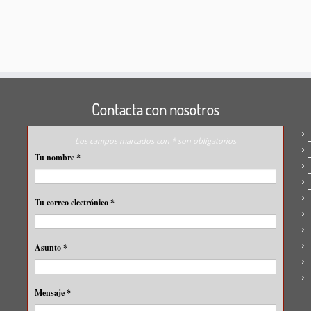
Contacta con nosotros
Los campos marcados con * son obligatorios
Tu nombre
*
Tu correo electrónico
*
Asunto
*
Mensaje
*