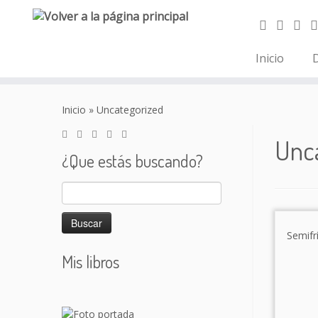
Inicio
D
Saltar
al
Inicio
»
Uncategorized
contenido
Unc
¿Que estás buscando?
Buscar:
Mis libros