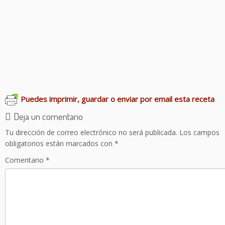
Garbanzos con bacalao y espinacas
Patatas rellenas de carne guisada
Sopa de pescados y mariscos
Lentejas con chorizo
Sopa de ajo
Calderada tradicional de Luanco
Puedes imprimir, guardar o enviar por email esta receta
Deja un comentario
Tu dirección de correo electrónico no será publicada.
Los campos
obligatorios están marcados con
*
Comentario
*