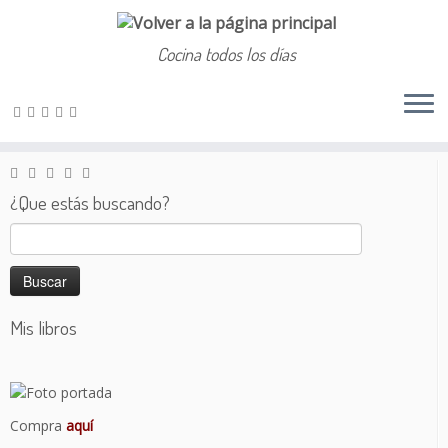
Cocina todos los días
Saltar
al
Inicio
»
Salado
»
Crema de calabaza
contenido
¿Que estás buscando?
Buscar:
Mis libros
Compra
aquí