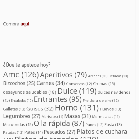
Compra
aquí
¿Que te apetece hoy?
Amc
(126)
Aperitivos
(79)
Arroces
(10)
Bebidas
(10)
Carnes
(34)
Bizcochos
(25)
Cremas
(15)
Conservas
(12)
Dulce
(119)
desayunos saludables
(18)
dulces navideños
Entrantes
(95)
(15)
Freidora de aire
(12)
Ensaladas
(10)
Horno
(131)
Guisos
(32)
Galletas
(13)
Huevos
(13)
Masas
(31)
Legumbres
(27)
Mariscos
(11)
Mermeladas
(11)
Olla rápida
(87)
Microondas
(15)
Pasta
(13)
Panes
(12)
Platos de cuchara
Pescados
(27)
Patés
(14)
Patatas
(12)