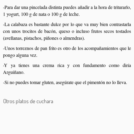
-Para dar una pincelada distinta puedes añadir a la hora de triturarlo,
1 yogurt, 100 g de nata o 100 g de leche.
-La calabaza es bastante dulce por lo que va muy bien contrastarla
con unos trocitos de bacón, queso o incluso frutos secos tostados
(avellanas, pistachos, piñones o almendras).
-Unos torreznos de pan frito es otro de los acompañamientos que le
pongo alguna vez.
-Y ya tienes una crema rica y con fundamento como diría
Arguiñano.
-Si no puedes tomar gluten, asegúrate que el pimentón no lo lleva.
Otros platos de cuchara
Fabada asturiana
Crema de calabacín con crujiente de jamón
Caldo de pollo casero
Gazpacho de melocotón