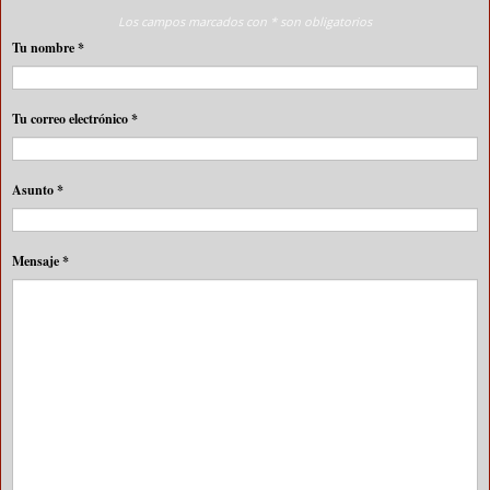
Los campos marcados con * son obligatorios
Tu nombre
*
Tu correo electrónico
*
Asunto
*
Mensaje
*