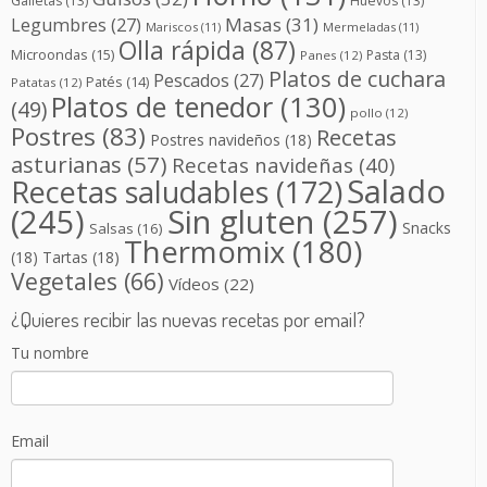
Galletas
(13)
Huevos
(13)
Masas
(31)
Legumbres
(27)
Mariscos
(11)
Mermeladas
(11)
Olla rápida
(87)
Microondas
(15)
Pasta
(13)
Panes
(12)
Platos de cuchara
Pescados
(27)
Patés
(14)
Patatas
(12)
Platos de tenedor
(130)
(49)
pollo
(12)
Postres
(83)
Recetas
Postres navideños
(18)
asturianas
(57)
Recetas navideñas
(40)
Salado
Recetas saludables
(172)
(245)
Sin gluten
(257)
Snacks
Salsas
(16)
Thermomix
(180)
(18)
Tartas
(18)
Vegetales
(66)
Vídeos
(22)
¿Quieres recibir las nuevas recetas por email?
Tu nombre
Email