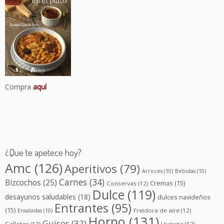
Compra
aquí
¿Que te apetece hoy?
Amc
(126)
Aperitivos
(79)
Arroces
(10)
Bebidas
(10)
Carnes
(34)
Bizcochos
(25)
Cremas
(15)
Conservas
(12)
Dulce
(119)
desayunos saludables
(18)
dulces navideños
Entrantes
(95)
(15)
Freidora de aire
(12)
Ensaladas
(10)
Horno
(131)
Guisos
(32)