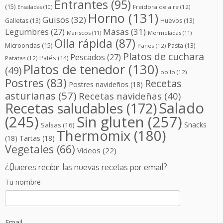
Entrantes
(95)
(15)
Freidora de aire
(12)
Ensaladas
(10)
Horno
(131)
Guisos
(32)
Galletas
(13)
Huevos
(13)
Masas
(31)
Legumbres
(27)
Mariscos
(11)
Mermeladas
(11)
Olla rápida
(87)
Microondas
(15)
Pasta
(13)
Panes
(12)
Platos de cuchara
Pescados
(27)
Patés
(14)
Patatas
(12)
Platos de tenedor
(130)
(49)
pollo
(12)
Postres
(83)
Recetas
Postres navideños
(18)
asturianas
(57)
Recetas navideñas
(40)
Salado
Recetas saludables
(172)
(245)
Sin gluten
(257)
Snacks
Salsas
(16)
Thermomix
(180)
(18)
Tartas
(18)
Vegetales
(66)
Vídeos
(22)
¿Quieres recibir las nuevas recetas por email?
Tu nombre
Email