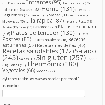
Entrantes
(95)
(15)
Freidora de aire
(12)
Ensaladas
(10)
Horno
(131)
Guisos
(32)
Galletas
(13)
Huevos
(13)
Masas
(31)
Legumbres
(27)
Mariscos
(11)
Mermeladas
(11)
Olla rápida
(87)
Microondas
(15)
Pasta
(13)
Panes
(12)
Platos de cuchara
Pescados
(27)
Patés
(14)
Patatas
(12)
Platos de tenedor
(130)
(49)
pollo
(12)
Postres
(83)
Recetas
Postres navideños
(18)
asturianas
(57)
Recetas navideñas
(40)
Salado
Recetas saludables
(172)
(245)
Sin gluten
(257)
Snacks
Salsas
(16)
Thermomix
(180)
(18)
Tartas
(18)
Vegetales
(66)
Vídeos
(22)
¿Quieres recibir las nuevas recetas por email?
Tu nombre
Email