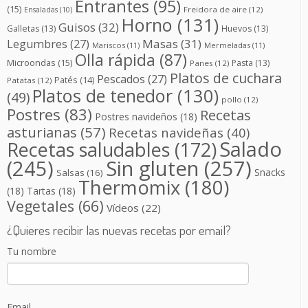
Entrantes
(95)
(15)
Freidora de aire
(12)
Ensaladas
(10)
Horno
(131)
Guisos
(32)
Galletas
(13)
Huevos
(13)
Masas
(31)
Legumbres
(27)
Mariscos
(11)
Mermeladas
(11)
Olla rápida
(87)
Microondas
(15)
Pasta
(13)
Panes
(12)
Platos de cuchara
Pescados
(27)
Patés
(14)
Patatas
(12)
Platos de tenedor
(130)
(49)
pollo
(12)
Postres
(83)
Recetas
Postres navideños
(18)
asturianas
(57)
Recetas navideñas
(40)
Salado
Recetas saludables
(172)
(245)
Sin gluten
(257)
Snacks
Salsas
(16)
Thermomix
(180)
(18)
Tartas
(18)
Vegetales
(66)
Vídeos
(22)
¿Quieres recibir las nuevas recetas por email?
Tu nombre
Email