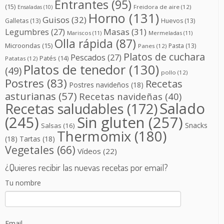
Entrantes
(95)
(15)
Freidora de aire
(12)
Ensaladas
(10)
Horno
(131)
Guisos
(32)
Galletas
(13)
Huevos
(13)
Masas
(31)
Legumbres
(27)
Mariscos
(11)
Mermeladas
(11)
Olla rápida
(87)
Microondas
(15)
Pasta
(13)
Panes
(12)
Platos de cuchara
Pescados
(27)
Patés
(14)
Patatas
(12)
Platos de tenedor
(130)
(49)
pollo
(12)
Postres
(83)
Recetas
Postres navideños
(18)
asturianas
(57)
Recetas navideñas
(40)
Salado
Recetas saludables
(172)
(245)
Sin gluten
(257)
Snacks
Salsas
(16)
Thermomix
(180)
(18)
Tartas
(18)
Vegetales
(66)
Vídeos
(22)
¿Quieres recibir las nuevas recetas por email?
Tu nombre
Email