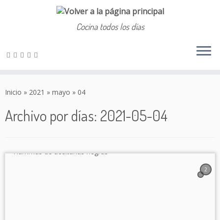
Cocina todos los días
Saltar
al
Inicio
»
2021
»
mayo
»
04
contenido
Archivo por días:
2021-05-04
2