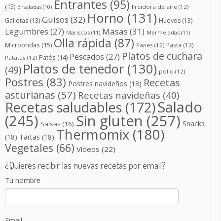
Entrantes
(95)
(15)
Freidora de aire
(12)
Ensaladas
(10)
Horno
(131)
Guisos
(32)
Galletas
(13)
Huevos
(13)
Masas
(31)
Legumbres
(27)
Mariscos
(11)
Mermeladas
(11)
Olla rápida
(87)
Microondas
(15)
Pasta
(13)
Panes
(12)
Platos de cuchara
Pescados
(27)
Patés
(14)
Patatas
(12)
Platos de tenedor
(130)
(49)
pollo
(12)
Postres
(83)
Recetas
Postres navideños
(18)
asturianas
(57)
Recetas navideñas
(40)
Salado
Recetas saludables
(172)
(245)
Sin gluten
(257)
Snacks
Salsas
(16)
Thermomix
(180)
(18)
Tartas
(18)
Vegetales
(66)
Vídeos
(22)
¿Quieres recibir las nuevas recetas por email?
Tu nombre
Email