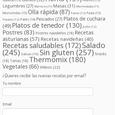
Galletas
(13)
Huevos
(13)
Masas
(31)
Legumbres
(27)
Mariscos
(11)
Mermeladas
(11)
Olla rápida
(87)
Microondas
(15)
Pasta
(13)
Panes
(12)
Platos de cuchara
Pescados
(27)
Patés
(14)
Patatas
(12)
Platos de tenedor
(130)
(49)
pollo
(12)
Postres
(83)
Recetas
Postres navideños
(18)
asturianas
(57)
Recetas navideñas
(40)
Salado
Recetas saludables
(172)
(245)
Sin gluten
(257)
Snacks
Salsas
(16)
Thermomix
(180)
(18)
Tartas
(18)
Vegetales
(66)
Vídeos
(22)
¿Quieres recibir las nuevas recetas por email?
Tu nombre
Email