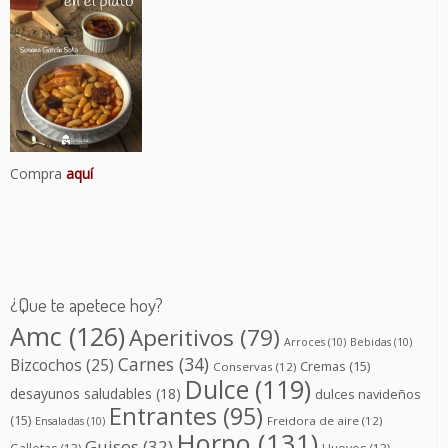
Compra
aquí
¿Que te apetece hoy?
Amc
(126)
Aperitivos
(79)
Arroces
(10)
Bebidas
(10)
Carnes
(34)
Bizcochos
(25)
Cremas
(15)
Conservas
(12)
Dulce
(119)
desayunos saludables
(18)
dulces navideños
Entrantes
(95)
(15)
Freidora de aire
(12)
Ensaladas
(10)
Horno
(131)
Guisos
(32)