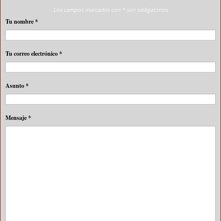
Los campos marcados con * son obligatorios
Tu nombre
*
Tu correo electrónico
*
Asunto
*
Mensaje
*