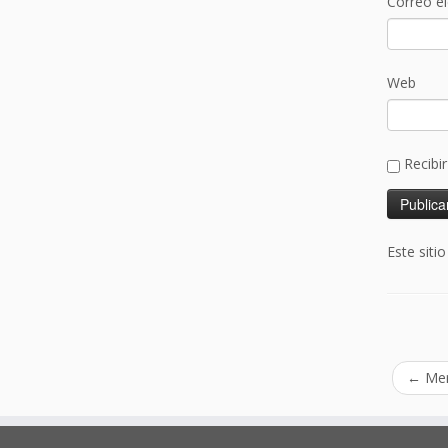
Correo e
Web
Recibi
Este siti
←
Merl