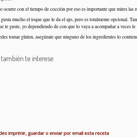
 ocurre con el tiempo de cocción por eso es importante que mires las
gusta mucho el toque que le da el ajo, pero es totalmente opcional. Ta
ue te guste, yo dependiendo de con que lo vaya a acompañar a veces le
edes tomar gluten, asegúrate que ninguno de los ingredientes lo contien
 también te interese
z tres delicias
Bacalao al horno
Lomo relleno al ver
 de patata
Albóndigas de bacalao
Merluza a la sidra
res en salsa americana
Cachopos de tomate
es imprimir, guardar o enviar por email esta receta