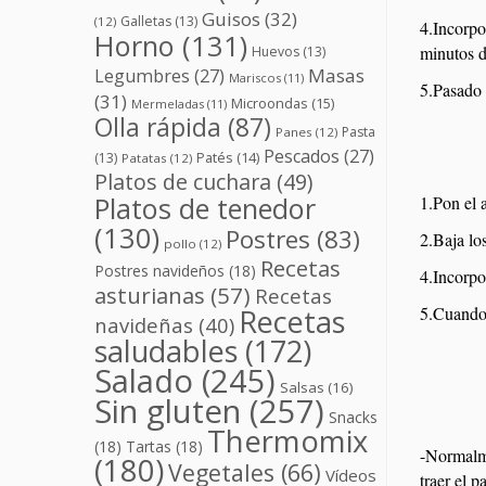
Guisos
(32)
Galletas
(13)
(12)
4.Incorpo
Horno
(131)
minutos d
Huevos
(13)
Masas
Legumbres
(27)
Mariscos
(11)
5.Pasado e
(31)
Microondas
(15)
Mermeladas
(11)
Olla rápida
(87)
Pasta
Panes
(12)
Pescados
(27)
(13)
Patés
(14)
Patatas
(12)
Platos de cuchara
(49)
Platos de tenedor
1.Pon el 
(130)
Postres
(83)
2.Baja lo
pollo
(12)
Recetas
Postres navideños
(18)
4.Incorpor
asturianas
(57)
Recetas
Recetas
5.Cuando 
navideñas
(40)
saludables
(172)
Salado
(245)
Salsas
(16)
Sin gluten
(257)
Snacks
Thermomix
(18)
Tartas
(18)
-Normalme
(180)
Vegetales
(66)
Vídeos
traer el p