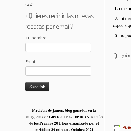
(22)
-Lo mismo
¿Quieres recibir las nuevas
-A mi me 
recetas por email?
especia q
-Si no pu
Tu nombre
Quizás
Email
Colirro
Pastel
Calama
Piruletas de jamón, blog ganador en la
categoría de "Gastroadictos" de la XV edición
de los Premios 20 Blogs organizado por el
Pued
periódico 20 minutos. Octubre 2021