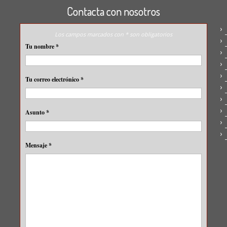
Contacta con nosotros
Los campos marcados con * son obligatorios
Tu nombre
*
Tu correo electrónico
*
Asunto
*
Mensaje
*