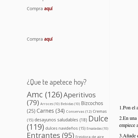
Compra
aquí
Compra
aquí
¿Que te apetece hoy?
Amc
(126)
Aperitivos
(79)
Bizcochos
Arroces
(10)
Bebidas
(10)
1.Pon el a
Carnes
(34)
(25)
Cremas
Conservas
(12)
Dulce
2.En una 
desayunos saludables
(18)
(15)
(119)
empiece a
dulces navideños
(15)
Ensaladas
(10)
Entrantes
(95)
3.Añade e
Freidora de aire