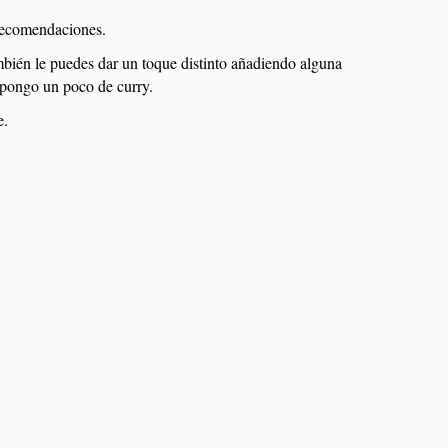
 recomendaciones.
mbién le puedes dar un toque distinto añadiendo alguna
 pongo un poco de curry.
e.
mú
Fideuá de pollo y setas
Calabaza asada