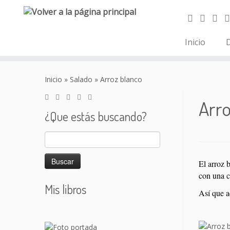
Inicio
D
Saltar
al
Inicio
»
Salado
»
Arroz blanco
contenido
Arro
¿Que estás buscando?
Buscar:
El arroz 
con una c
Mis libros
Así que a