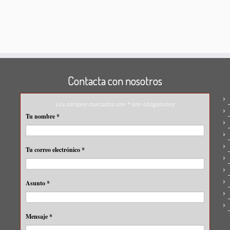
Contacta con nosotros
Los campos marcados con * son obligatorios
Tu nombre
*
Tu correo electrónico
*
Asunto
*
Mensaje
*