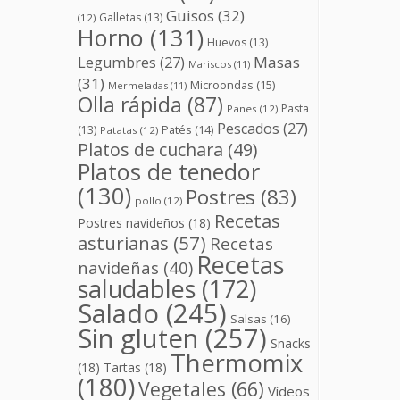
Guisos
(32)
Galletas
(13)
(12)
Horno
(131)
Huevos
(13)
Masas
Legumbres
(27)
Mariscos
(11)
(31)
Microondas
(15)
Mermeladas
(11)
Olla rápida
(87)
Pasta
Panes
(12)
Pescados
(27)
(13)
Patés
(14)
Patatas
(12)
Platos de cuchara
(49)
Platos de tenedor
(130)
Postres
(83)
pollo
(12)
Recetas
Postres navideños
(18)
asturianas
(57)
Recetas
Recetas
navideñas
(40)
saludables
(172)
Salado
(245)
Salsas
(16)
Sin gluten
(257)
Snacks
Thermomix
(18)
Tartas
(18)
(180)
Vegetales
(66)
Vídeos