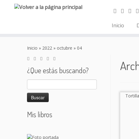
Inicio
D
Saltar
al
Inicio
»
2022
»
octubre
»
04
contenido
Arch
¿Que estás buscando?
Buscar:
Mis libros