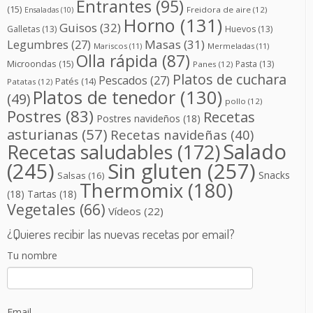
Entrantes
(95)
(15)
Freidora de aire
(12)
Ensaladas
(10)
Horno
(131)
Guisos
(32)
Galletas
(13)
Huevos
(13)
Masas
(31)
Legumbres
(27)
Mariscos
(11)
Mermeladas
(11)
Olla rápida
(87)
Microondas
(15)
Pasta
(13)
Panes
(12)
Platos de cuchara
Pescados
(27)
Patés
(14)
Patatas
(12)
Platos de tenedor
(130)
(49)
pollo
(12)
Postres
(83)
Recetas
Postres navideños
(18)
asturianas
(57)
Recetas navideñas
(40)
Salado
Recetas saludables
(172)
(245)
Sin gluten
(257)
Snacks
Salsas
(16)
Thermomix
(180)
(18)
Tartas
(18)
Vegetales
(66)
Vídeos
(22)
¿Quieres recibir las nuevas recetas por email?
Tu nombre
Email