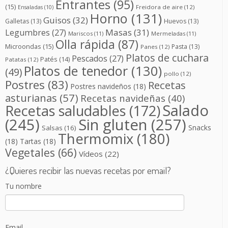
Entrantes
(95)
(15)
Freidora de aire
(12)
Ensaladas
(10)
Horno
(131)
Guisos
(32)
Galletas
(13)
Huevos
(13)
Masas
(31)
Legumbres
(27)
Mariscos
(11)
Mermeladas
(11)
Olla rápida
(87)
Microondas
(15)
Pasta
(13)
Panes
(12)
Platos de cuchara
Pescados
(27)
Patés
(14)
Patatas
(12)
Platos de tenedor
(130)
(49)
pollo
(12)
Postres
(83)
Recetas
Postres navideños
(18)
asturianas
(57)
Recetas navideñas
(40)
Salado
Recetas saludables
(172)
(245)
Sin gluten
(257)
Snacks
Salsas
(16)
Thermomix
(180)
(18)
Tartas
(18)
Vegetales
(66)
Vídeos
(22)
¿Quieres recibir las nuevas recetas por email?
Tu nombre
Email