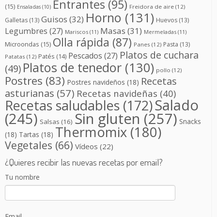
Entrantes
(95)
(15)
Freidora de aire
(12)
Ensaladas
(10)
Horno
(131)
Guisos
(32)
Galletas
(13)
Huevos
(13)
Masas
(31)
Legumbres
(27)
Mariscos
(11)
Mermeladas
(11)
Olla rápida
(87)
Microondas
(15)
Pasta
(13)
Panes
(12)
Platos de cuchara
Pescados
(27)
Patés
(14)
Patatas
(12)
Platos de tenedor
(130)
(49)
pollo
(12)
Postres
(83)
Recetas
Postres navideños
(18)
asturianas
(57)
Recetas navideñas
(40)
Salado
Recetas saludables
(172)
(245)
Sin gluten
(257)
Snacks
Salsas
(16)
Thermomix
(180)
(18)
Tartas
(18)
Vegetales
(66)
Vídeos
(22)
¿Quieres recibir las nuevas recetas por email?
Tu nombre
Email