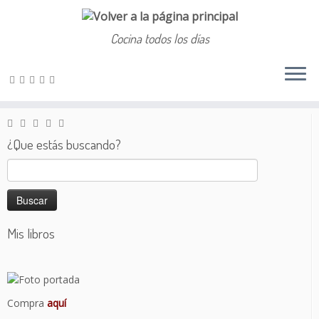
Cocina todos los días
Saltar
al
Inicio
»
2016
»
julio
»
26
contenido
¿Que estás buscando?
Buscar:
Mis libros
Compra
aquí