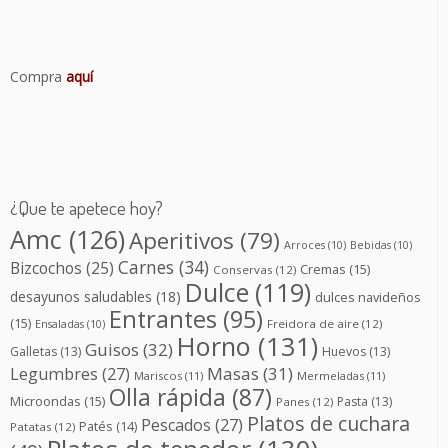
Compra
aquí
¿Que te apetece hoy?
Amc
(126)
Aperitivos
(79)
Arroces
(10)
Bebidas
(10)
Carnes
(34)
Bizcochos
(25)
Cremas
(15)
Conservas
(12)
Dulce
(119)
desayunos saludables
(18)
dulces navideños
Entrantes
(95)
(15)
Freidora de aire
(12)
Ensaladas
(10)
Horno
(131)
Guisos
(32)
Galletas
(13)
Huevos
(13)
Masas
(31)
Legumbres
(27)
Mariscos
(11)
Mermeladas
(11)
Olla rápida
(87)
Microondas
(15)
Pasta
(13)
Panes
(12)
Platos de cuchara
Pescados
(27)
Patés
(14)
Patatas
(12)