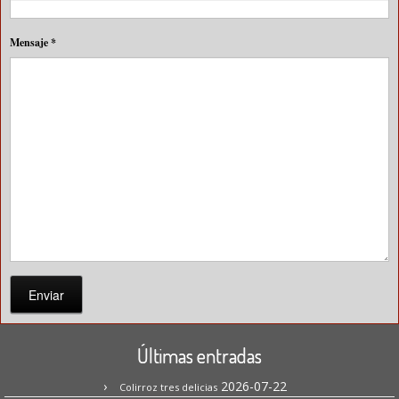
Mensaje
*
Enviar
Últimas entradas
2026-07-22
Colirroz tres delicias