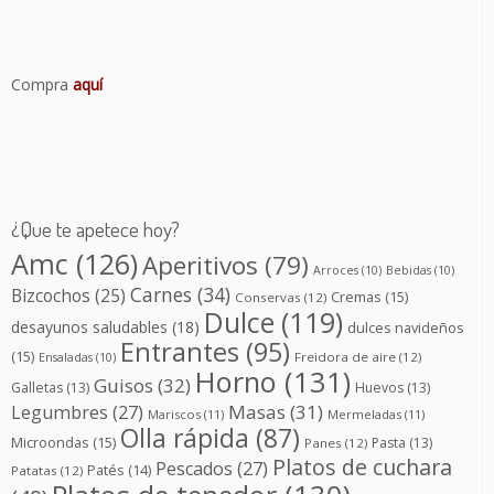
Compra
aquí
¿Que te apetece hoy?
Amc
(126)
Aperitivos
(79)
Arroces
(10)
Bebidas
(10)
Carnes
(34)
Bizcochos
(25)
Cremas
(15)
Conservas
(12)
Dulce
(119)
desayunos saludables
(18)
dulces navideños
Entrantes
(95)
(15)
Freidora de aire
(12)
Ensaladas
(10)
Horno
(131)
Guisos
(32)
Galletas
(13)
Huevos
(13)
Masas
(31)
Legumbres
(27)
Mariscos
(11)
Mermeladas
(11)
Olla rápida
(87)
Microondas
(15)
Pasta
(13)
Panes
(12)
Platos de cuchara
Pescados
(27)
Patés
(14)
Patatas
(12)