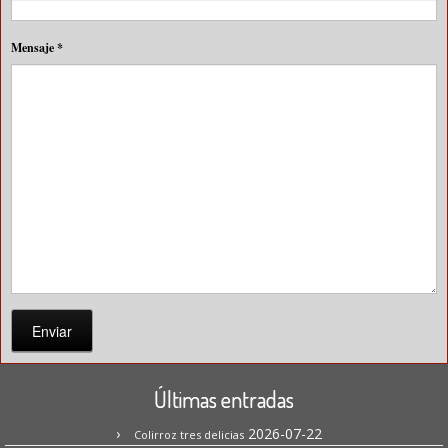
Mensaje
*
Enviar
Últimas entradas
2026-07-22
Colirroz tres delicias