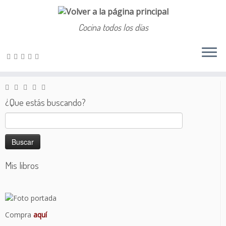
Cocina todos los días
Saltar
al
Inicio
»
2020
»
enero
»
20
contenido
¿Que estás buscando?
Buscar:
Mis libros
Compra
aquí