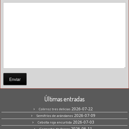
Enviar
Últimas entradas
2026-07-22
Colirroz tres delicias
2026-07-09
Semifríos de arándanos
2026-07-03
Cebolla roja encurtida
2026-06-11
Gazpacho de fresas