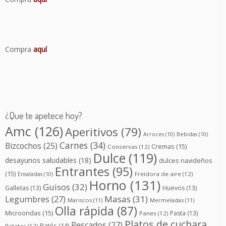
Compra
aquí
¿Que te apetece hoy?
Amc
(126)
Aperitivos
(79)
Arroces
(10)
Bebidas
(10)
Carnes
(34)
Bizcochos
(25)
Cremas
(15)
Conservas
(12)
Dulce
(119)
desayunos saludables
(18)
dulces navideños
Entrantes
(95)
(15)
Freidora de aire
(12)
Ensaladas
(10)
Horno
(131)
Guisos
(32)
Galletas
(13)
Huevos
(13)
Masas
(31)
Legumbres
(27)
Mariscos
(11)
Mermeladas
(11)
Olla rápida
(87)
Microondas
(15)
Pasta
(13)
Panes
(12)
Platos de cuchara
Pescados
(27)
Patés
(14)
Patatas
(12)