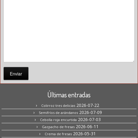
Enviar
Últimas entradas
2026-07-22
Colirroz tres delicias
2026-07-09
Semifríos de arándanos
2026-07-03
Cebolla roja encurtida
2026-06-11
Gazpacho de fresas
2026-05-31
Crema de fresas