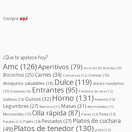
Compra
aquí
¿Que te apetece hoy?
Amc
(126)
Aperitivos
(79)
Arroces
(10)
Bebidas
(10)
Carnes
(34)
Bizcochos
(25)
Cremas
(15)
Conservas
(12)
Dulce
(119)
desayunos saludables
(18)
dulces navideños
Entrantes
(95)
(15)
Freidora de aire
(12)
Ensaladas
(10)
Horno
(131)
Guisos
(32)
Galletas
(13)
Huevos
(13)
Masas
(31)
Legumbres
(27)
Mariscos
(11)
Mermeladas
(11)
Olla rápida
(87)
Microondas
(15)
Pasta
(13)
Panes
(12)
Platos de cuchara
Pescados
(27)
Patés
(14)
Patatas
(12)
Platos de tenedor
(130)
(49)
pollo
(12)