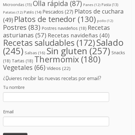
Olla rápida
(87)
Microondas
(15)
Pasta
(13)
Panes
(12)
Platos de cuchara
Pescados
(27)
Patés
(14)
Patatas
(12)
Platos de tenedor
(130)
(49)
pollo
(12)
Postres
(83)
Recetas
Postres navideños
(18)
asturianas
(57)
Recetas navideñas
(40)
Salado
Recetas saludables
(172)
(245)
Sin gluten
(257)
Snacks
Salsas
(16)
Thermomix
(180)
(18)
Tartas
(18)
Vegetales
(66)
Vídeos
(22)
¿Quieres recibir las nuevas recetas por email?
Tu nombre
Email