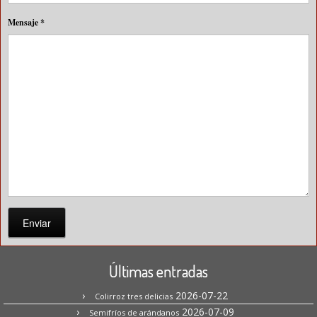
Mensaje
*
Enviar
Últimas entradas
2026-07-22
Colirroz tres delicias
2026-07-09
Semifríos de arándanos