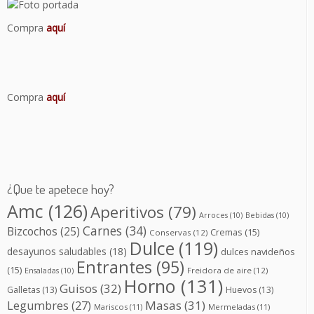
Compra
aquí
Compra
aquí
¿Que te apetece hoy?
Amc
(126)
Aperitivos
(79)
Arroces
(10)
Bebidas
(10)
Carnes
(34)
Bizcochos
(25)
Cremas
(15)
Conservas
(12)
Dulce
(119)
desayunos saludables
(18)
dulces navideños
Entrantes
(95)
(15)
Freidora de aire
(12)
Ensaladas
(10)
Horno
(131)
Guisos
(32)
Galletas
(13)
Huevos
(13)
Masas
(31)
Legumbres
(27)
Mariscos
(11)
Mermeladas
(11)